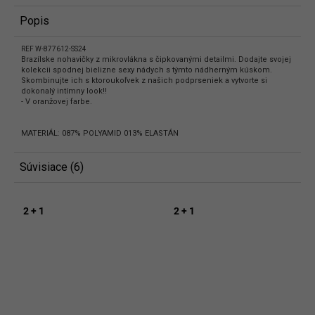
Popis
REF W-877612-SS24
Brazílske nohavičky z mikrovlákna s čipkovanými detailmi. Dodajte svojej
kolekcii spodnej bielizne sexy nádych s týmto nádherným kúskom.
Skombinujte ich s ktoroukoľvek z našich podprseniek a vytvorte si
dokonalý intímny look!!
- V oranžovej farbe.
MATERIÁL: 087% POLYAMID 013% ELASTÁN
Súvisiace (6)
2 + 1
2 + 1