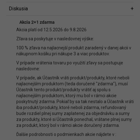
Diskusia
Diskusia
Akcia 2+1 zdarma
Buďte prvý, kto napíše príspevok k tejto položke.
Akcia platí od 12.5.2026 do 9.8.2026
Len registrovaní používatelia môžu pridávať príspevky. Prosím
prihláste
Zľava sa poskytuje v nasledovnej výške:
sa
alebo sa
zaregistrujte
.
100 % zľava na najlacnejší produkt zaradený v danej akcii v
nákupnom košíku pri nákupe 3 a viac produktov.
V prípade vrátenia tovaru po využití zľavy sa postupuje
nasledovne:
V prípade, ak Účastník vráti produkt/produkty, ktoré neboli
najlacnejším produktom (teda doručené "zdarma"), musí
Účastník tento produkt/produkty vrátiť aj spolu s
najlacnejším produktom, ktorý mu bol v rámci akcie
poskytnutý zdarma. Pokiaľ by sa tak nestalo a Účastník vráti
iba produkt/produkty, ktoré neboli zdarma, refundovaný
bude rozdiel plnej sumy zaplatenej za objednávku a sumy
za produkty, ktoré si Účastník ponechal, vrátane plnej sumy
za produkt, ktorý bol v rámci akcie doručený zdarma.
Ďalšie podrobnosti o podmienkach akcie nájdete v :