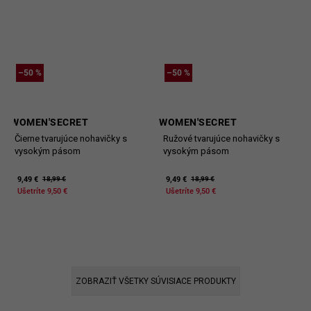
–50 %
–50 %
WOMEN'SECRET
WOMEN'SECRET
Čierne tvarujúce nohavičky s
Ružové tvarujúce nohavičky s
vysokým pásom
vysokým pásom
9,49 €
9,49 €
18,99 €
18,99 €
Ušetríte 9,50 €
Ušetríte 9,50 €
ZOBRAZIŤ VŠETKY SÚVISIACE PRODUKTY