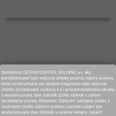
Spoločnosť DESIGN CONTROL HOLDING, a.s. ako
prevádzkovateľ tejto webovej stránky používa súbory cookies,
ktoré sú nevyhnutné pre správne fungovanie tejto webovej
stránky (požadované cookies) a o.i aj na personalizáciu obsahu
a anonymizovaný zber štatistík týchto stránok s cieľom
skvalitnenia služieb. Stlačením "Súhasím" udeľujete súhlas s
využívaním týchto súborov cookies a predaní údajov pre
anonymizovaný zber štatistík a cielenej reklamy. Upraviť
www.dcholding.sk