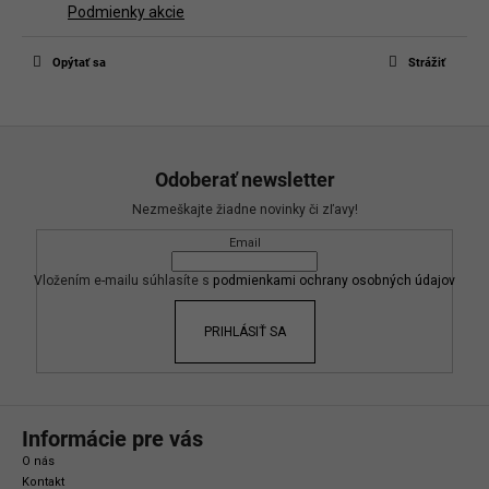
Podmienky akcie
Opýtať sa
Strážiť
Z
á
Odoberať newsletter
p
Nezmeškajte žiadne novinky či zľavy!
ä
Email
t
i
Vložením e-mailu súhlasíte s
podmienkami ochrany osobných údajov
e
PRIHLÁSIŤ SA
Informácie pre vás
O nás
Kontakt