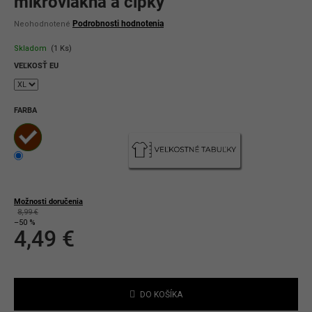
mikrovlákna a čipky
Priemerné
Podrobnosti hodnotenia
Neohodnotené
hodnotenie
produktu
Skladom
(1 Ks)
je
0,0
VEĽKOSŤ EU
z
5
hviezdičiek.
FARBA
Možnosti doručenia
8,99 €
–50 %
4,49 €
Jednotková
cena:
DO KOŠÍKA