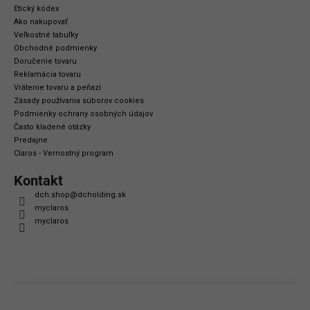
Etický kódex
Ako nakupovať
Veľkostné tabuľky
Obchodné podmienky
Doručenie tovaru
Reklamácia tovaru
Vrátenie tovaru a peňazí
Zásady používania súborov cookies
Podmienky ochrany osobných údajov
Často kladené otázky
Predajne
Claros - Vernostný program
Kontakt
dch.shop
@
dcholding.sk
myclaros
myclaros