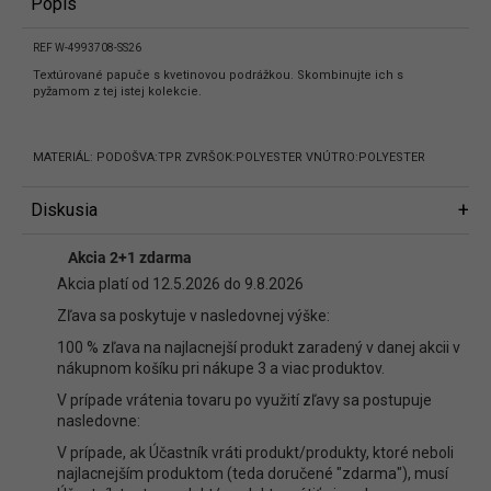
Popis
REF W-4993708-SS26
Textúrované papuče s kvetinovou podrážkou. Skombinujte ich s
pyžamom z tej istej kolekcie.
MATERIÁL: PODOŠVA:TPR ZVRŠOK:POLYESTER VNÚTRO:POLYESTER
Diskusia
Diskusia
Akcia 2+1 zdarma
Buďte prvý, kto napíše príspevok k tejto položke.
Akcia platí od 12.5.2026 do 9.8.2026
Len registrovaní používatelia môžu pridávať príspevky. Prosím
prihláste
Zľava sa poskytuje v nasledovnej výške:
sa
alebo sa
zaregistrujte
.
100 % zľava na najlacnejší produkt zaradený v danej akcii v
nákupnom košíku pri nákupe 3 a viac produktov.
V prípade vrátenia tovaru po využití zľavy sa postupuje
nasledovne:
V prípade, ak Účastník vráti produkt/produkty, ktoré neboli
najlacnejším produktom (teda doručené "zdarma"), musí