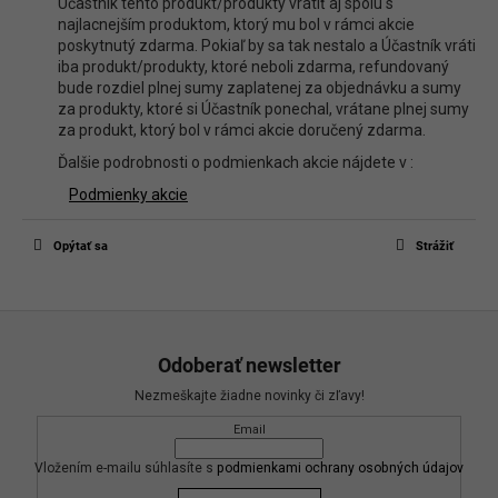
Účastník tento produkt/produkty vrátiť aj spolu s
najlacnejším produktom, ktorý mu bol v rámci akcie
poskytnutý zdarma. Pokiaľ by sa tak nestalo a Účastník vráti
iba produkt/produkty, ktoré neboli zdarma, refundovaný
bude rozdiel plnej sumy zaplatenej za objednávku a sumy
za produkty, ktoré si Účastník ponechal, vrátane plnej sumy
za produkt, ktorý bol v rámci akcie doručený zdarma.
Ďalšie podrobnosti o podmienkach akcie nájdete v :
Podmienky akcie
Opýtať sa
Strážiť
Z
á
Odoberať newsletter
p
Nezmeškajte žiadne novinky či zľavy!
ä
Email
t
i
Vložením e-mailu súhlasíte s
podmienkami ochrany osobných údajov