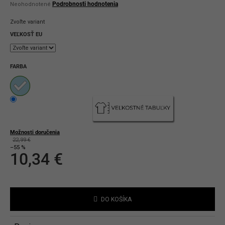
Priemerné
Podrobnosti hodnotenia
Neohodnotené
hodnotenie
produktu
Zvoľte variant
je
0,0
VEĽKOSŤ EU
z
5
hviezdičiek.
FARBA
Možnosti doručenia
22,99 €
–55 %
10,34 €
Jednotková
cena:
DO KOŠÍKA