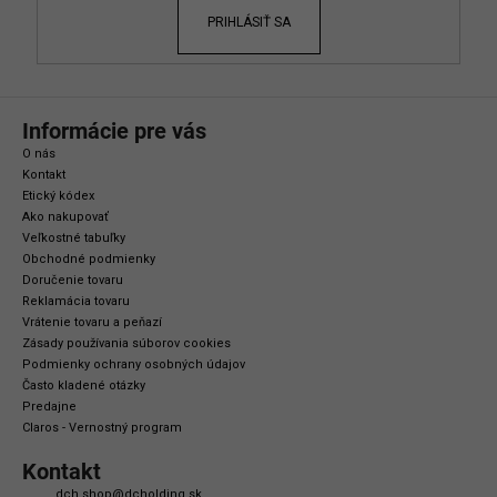
e
PRIHLÁSIŤ SA
Informácie pre vás
O nás
Kontakt
Etický kódex
Ako nakupovať
Veľkostné tabuľky
Obchodné podmienky
Doručenie tovaru
Reklamácia tovaru
Vrátenie tovaru a peňazí
Zásady používania súborov cookies
Podmienky ochrany osobných údajov
Často kladené otázky
Predajne
Claros - Vernostný program
Kontakt
dch.shop
@
dcholding.sk