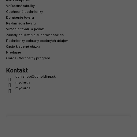
Ako nakupovať
Veľkostné tabuľky
Obchodné podmienky
Doručenie tovaru
Reklamácia tovaru
Vrátenie tovaru a peňazí
Zásady používania súborov cookies
Podmienky ochrany osobných údajov
Často kladené otázky
Predajne
Claros - Vernostný program
Kontakt
dch.shop
@
dcholding.sk
myclaros
myclaros