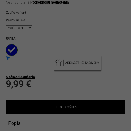
Priemerné
Podrobnosti hodnotenia
Neohodnotené
hodnotenie
produktu
Zvoľte variant
je
0,0
VEĽKOSŤ EU
z
5
hviezdičiek.
FARBA
Možnosti doručenia
9,99 €
Jednotková
cena:
DO KOŠÍKA
Popis