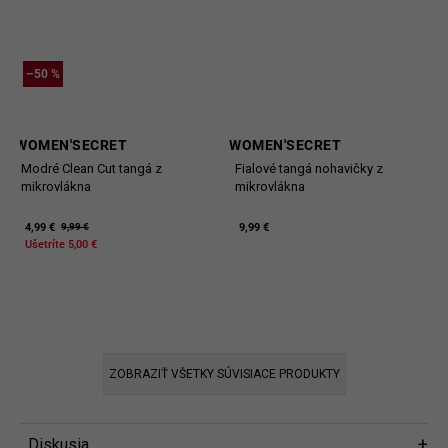
–50 %
WOMEN'SECRET
WOMEN'SECRET
Modré Clean Cut tangá z
Fialové tangá nohavičky z
mikrovlákna
mikrovlákna
4,99 €
9,99 €
9,99 €
Ušetríte 5,00 €
ZOBRAZIŤ VŠETKY SÚVISIACE PRODUKTY
Diskusia