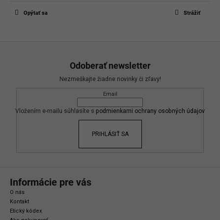
Opýtať sa
Strážiť
Z
á
Odoberať newsletter
p
Nezmeškajte žiadne novinky či zľavy!
ä
Email
t
i
Vložením e-mailu súhlasíte s
podmienkami ochrany osobných údajov
e
PRIHLÁSIŤ SA
Informácie pre vás
O nás
Kontakt
Etický kódex