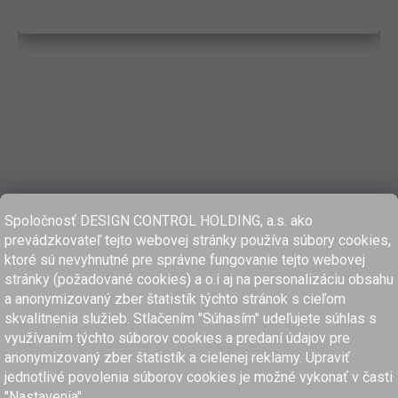
Spoločnosť DESIGN CONTROL HOLDING, a.s. ako
prevádzkovateľ tejto webovej stránky používa súbory cookies,
ktoré sú nevyhnutné pre správne fungovanie tejto webovej
stránky (požadované cookies) a o.i aj na personalizáciu obsahu
a anonymizovaný zber štatistík týchto stránok s cieľom
skvalitnenia služieb. Stlačením "Súhasím" udeľujete súhlas s
využívaním týchto súborov cookies a predaní údajov pre
anonymizovaný zber štatistík a cielenej reklamy. Upraviť
www.dcholding.sk
jednotlivé povolenia súborov cookies je možné vykonať v časti
"Nastavenia".
women'secret
SPRINGFIELD
women'secret