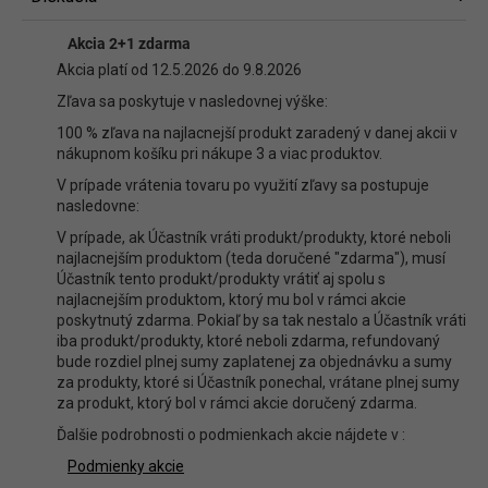
Diskusia
Akcia 2+1 zdarma
Buďte prvý, kto napíše príspevok k tejto položke.
Akcia platí od 12.5.2026 do 9.8.2026
Len registrovaní používatelia môžu pridávať príspevky. Prosím
prihláste
Zľava sa poskytuje v nasledovnej výške:
sa
alebo sa
zaregistrujte
.
100 % zľava na najlacnejší produkt zaradený v danej akcii v
nákupnom košíku pri nákupe 3 a viac produktov.
V prípade vrátenia tovaru po využití zľavy sa postupuje
nasledovne:
V prípade, ak Účastník vráti produkt/produkty, ktoré neboli
najlacnejším produktom (teda doručené "zdarma"), musí
Účastník tento produkt/produkty vrátiť aj spolu s
najlacnejším produktom, ktorý mu bol v rámci akcie
poskytnutý zdarma. Pokiaľ by sa tak nestalo a Účastník vráti
iba produkt/produkty, ktoré neboli zdarma, refundovaný
bude rozdiel plnej sumy zaplatenej za objednávku a sumy
za produkty, ktoré si Účastník ponechal, vrátane plnej sumy
za produkt, ktorý bol v rámci akcie doručený zdarma.
Ďalšie podrobnosti o podmienkach akcie nájdete v :
Podmienky akcie