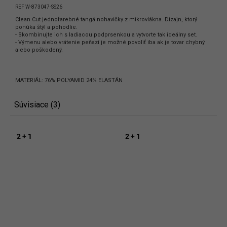
REF W-873047-SS26
Clean Cut jednofarebné tangá nohavičky z mikrovlákna. Dizajn, ktorý
ponúka štýl a pohodlie.
- Skombinujte ich s ladiacou podprsenkou a vytvorte tak ideálny set.
- Výmenu alebo vrátenie peňazí je možné povoliť iba ak je tovar chybný
alebo poškodený.
MATERIÁL: 76% POLYAMID 24% ELASTÁN
Súvisiace (3)
2 + 1
2 + 1