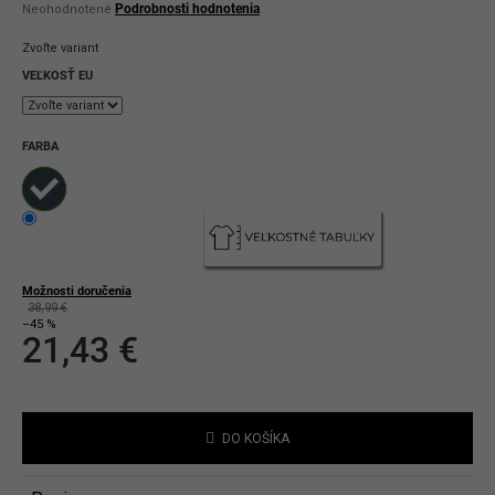
Priemerné
Podrobnosti hodnotenia
Neohodnotené
hodnotenie
produktu
Zvoľte variant
je
0,0
VEĽKOSŤ EU
z
5
hviezdičiek.
FARBA
Možnosti doručenia
38,99 €
–45 %
21,43 €
Jednotková
cena:
DO KOŠÍKA