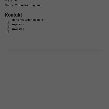
Predajne
Claros - Vernostný program
Kontakt
dch.shop
@
dcholding.sk
myclaros
myclaros