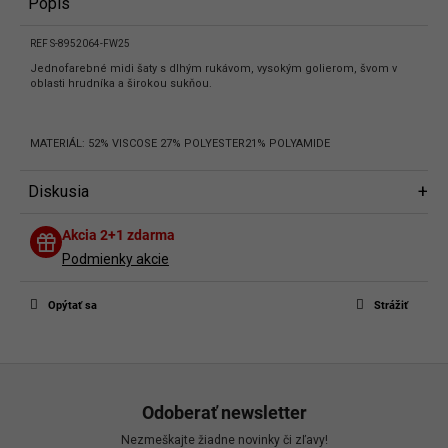
Popis
REF S-8952064-FW25
Jednofarebné midi šaty s dlhým rukávom, vysokým golierom, švom v
oblasti hrudníka a širokou sukňou.
MATERIÁL: 52% VISCOSE 27% POLYESTER21% POLYAMIDE
Diskusia
Diskusia
Akcia 2+1 zdarma
Buďte prvý, kto napíše príspevok k tejto položke.
Podmienky akcie
Len registrovaní používatelia môžu pridávať príspevky. Prosím
prihláste
sa
alebo sa
zaregistrujte
.
Opýtať sa
Strážiť
Z
á
Odoberať newsletter
p
Nezmeškajte žiadne novinky či zľavy!