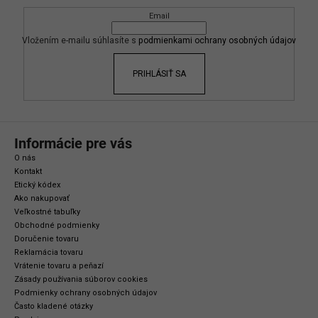
ä
Email
t
i
Vložením e-mailu súhlasíte s
podmienkami ochrany osobných údajov
e
PRIHLÁSIŤ SA
Informácie pre vás
O nás
Kontakt
Etický kódex
Ako nakupovať
Veľkostné tabuľky
Obchodné podmienky
Doručenie tovaru
Reklamácia tovaru
Vrátenie tovaru a peňazí
Zásady používania súborov cookies
Podmienky ochrany osobných údajov
Často kladené otázky