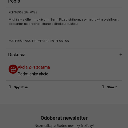
Popis
REF S-8952087-FW25
Midi šaty s dlhým rukávom, Semi Fitted strihom, asymetrickým výstrihom,
zberaním na prednej strane a širokou sukňou.
MATERIÁL: 95% POLYESTER 5% ELASTÁN
Diskusia
Diskusia
Akcia 2+1 zdarma
Buďte prvý, kto napíše príspevok k tejto položke.
Podmienky akcie
Len registrovaní používatelia môžu pridávať príspevky. Prosím
prihláste
sa
alebo sa
zaregistrujte
.
Opýtať sa
Strážiť
Z
á
Odoberať newsletter
p
Nezmeškajte žiadne novinky či zľavy!