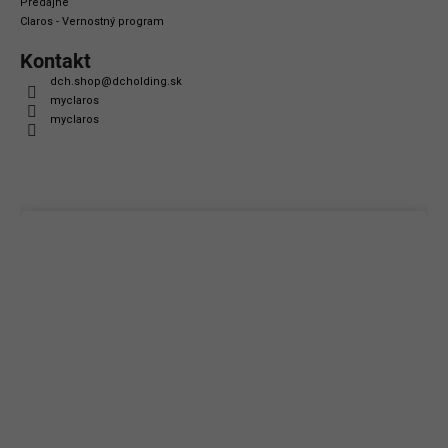
Predajne
Claros - Vernostný program
Kontakt
dch.shop
@
dcholding.sk
myclaros
myclaros