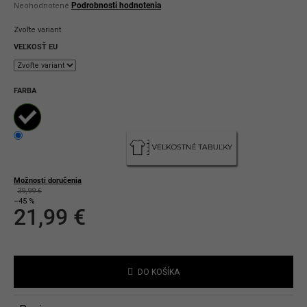
Priemerné
Podrobnosti hodnotenia
Neohodnotené
hodnotenie
produktu
Zvoľte variant
je
0,0
VEĽKOSŤ EU
z
5
hviezdičiek.
FARBA
Možnosti doručenia
39,99 €
–45 %
21,99 €
Jednotková
cena:
DO KOŠÍKA