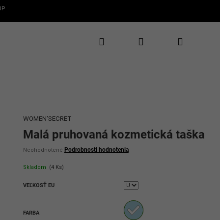
UP
Hľadať
Prihlásenie
Nákupný
✕
CLAROS
te 5€ zľavu
rvý nákup
košík
te novinky, zľavy
uzívne ponuky
WOMEN'SECRET
Malá pruhovaná kozmetická taška
Priemerné
Podrobnosti hodnotenia
Neohodnotené
hodnotenie
produktu
Skladom
(4 Ks)
je
0,0
VEĽKOSŤ EU
z
5
hviezdičiek.
ať 5€ zľavu
FARBA