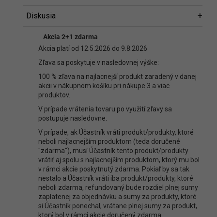
Diskusia
Diskusia
Akcia 2+1 zdarma
Buďte prvý, kto napíše príspevok k tejto položke.
Akcia platí od 12.5.2026 do 9.8.2026
Len registrovaní používatelia môžu pridávať príspevky. Prosím
Zľava sa poskytuje v nasledovnej výške:
prihláste sa
alebo sa
zaregistrujte
.
100 % zľava na najlacnejší produkt zaradený v danej
akcii v nákupnom košíku pri nákupe 3 a viac
produktov.
V prípade vrátenia tovaru po využití zľavy sa
postupuje nasledovne:
V prípade, ak Účastník vráti produkt/produkty, ktoré
neboli najlacnejším produktom (teda doručené
"zdarma"), musí Účastník tento produkt/produkty
vrátiť aj spolu s najlacnejším produktom, ktorý mu bol
v rámci akcie poskytnutý zdarma. Pokiaľ by sa tak
nestalo a Účastník vráti iba produkt/produkty, ktoré
neboli zdarma, refundovaný bude rozdiel plnej sumy
zaplatenej za objednávku a sumy za produkty, ktoré
si Účastník ponechal, vrátane plnej sumy za produkt,
ktorý bol v rámci akcie doručený zdarma.