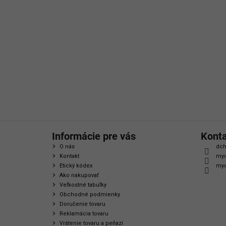
á
p
ä
t
i
e
Informácie pre vás
Kont
O nás
dch
Kontakt
myc
Etický kódex
myc
Ako nakupovať
Veľkostné tabuľky
Obchodné podmienky
Doručenie tovaru
Reklamácia tovaru
Vrátenie tovaru a peňazí