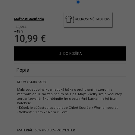
hlasíte s podmienkami ochrany
bných údajov
Možnosti doručenia
19,99 €
–45 %
10,99 €
Jednotková
cena:
DO KOŠÍKA
Popis
REF W-4843046-SS26
Malá vodeodolná kozmetická taška s pruhovaným vzorom a
motívom chilli. So zapínaním na zips. Majte všetky svoje veci vždy
zorganizované. Skombinujte ho s ostatnými kúskami z tej istej
kolekcie.
- Kúsok je súčasťou spolupráce Chloé Sucrée x Women’secret.
- Veľkosť: 10 cm x 16 cm x 8 cm.
MATERIÁL: 50% PVC 50% POLYESTER