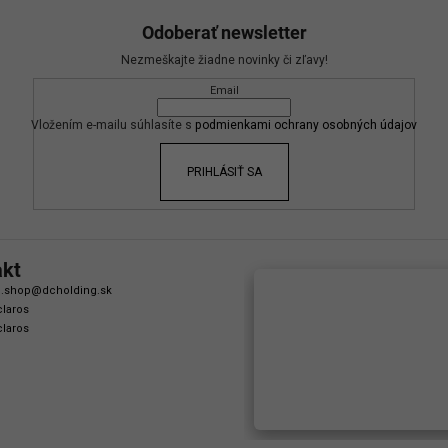
Odoberať newsletter
Nezmeškajte žiadne novinky či zľavy!
Email
Vložením e-mailu súhlasíte s
podmienkami ochrany osobných údajov
PRIHLÁSIŤ SA
akt
.shop
@
dcholding.sk
laros
laros