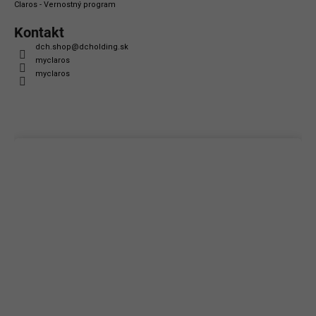
Claros - Vernostný program
Kontakt
dch.shop
@
dcholding.sk
myclaros
myclaros