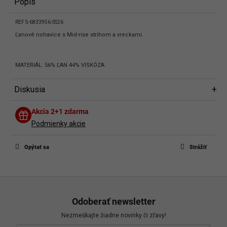
Popis
REF S-6833956-SS26
Ľanové nohavice s Mid-rise strihom a vreckami.
MATERIÁL: 56% ĽAN 44% VISKÓZA
Diskusia
Diskusia
Akcia 2+1 zdarma
Buďte prvý, kto napíše príspevok k tejto položke.
Podmienky akcie
Len registrovaní používatelia môžu pridávať príspevky. Prosím
prihláste
sa
alebo sa
zaregistrujte
.
Opýtať sa
Strážiť
Z
á
Odoberať newsletter
p
Nezmeškajte žiadne novinky či zľavy!
ä