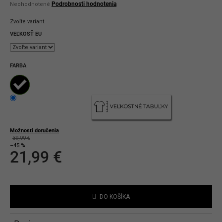
Priemerné
Podrobnosti hodnotenia
Neohodnotené
hodnotenie
produktu
Zvoľte variant
je
0,0
VEĽKOSŤ EU
z
5
hviezdičiek.
FARBA
Možnosti doručenia
39,99 €
–45 %
21,99 €
Jednotková
cena:
DO KOŠÍKA