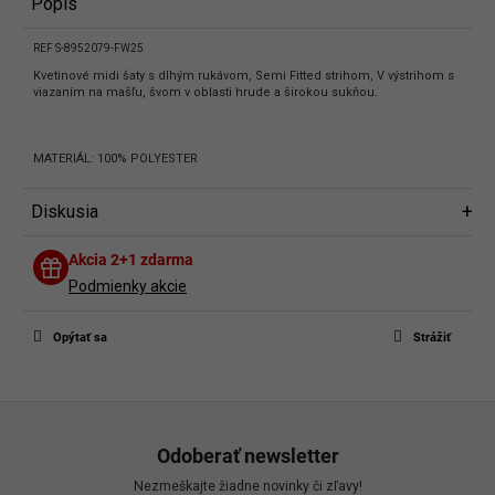
Popis
REF S-8952079-FW25
Kvetinové midi šaty s dlhým rukávom, Semi Fitted strihom, V výstrihom s
viazaním na mašľu, švom v oblasti hrude a širokou sukňou.
MATERIÁL: 100% POLYESTER
Diskusia
Diskusia
Akcia 2+1 zdarma
Buďte prvý, kto napíše príspevok k tejto položke.
Podmienky akcie
Len registrovaní používatelia môžu pridávať príspevky. Prosím
prihláste
sa
alebo sa
zaregistrujte
.
Opýtať sa
Strážiť
Z
á
Odoberať newsletter
p
Nezmeškajte žiadne novinky či zľavy!