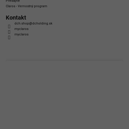
Predajne
Claros - Vernostný program
Kontakt
dch.shop
@
dcholding.sk
myclaros
myclaros