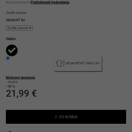
Priemerné
Podrobnosti hodnotenia
Neohodnotené
hodnotenie
produktu
Zvoľte variant
je
0,0
VEĽKOSŤ EU
z
5
hviezdičiek.
FARBA
Možnosti doručenia
39,99 €
–45 %
21,99 €
Jednotková
cena:
DO KOŠÍKA