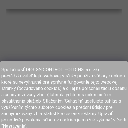
Spoločnosť DESIGN CONTROL HOLDING, a.s. ako
prevádzkovateľ tejto webovej stránky používa súbory cookies,
ktoré sú nevyhnutné pre správne fungovanie tejto webovej
stránky (požadované cookies) a o.i aj na personalizáciu obsahu
a anonymizovaný zber štatistík týchto stránok s cieľom
skvalitnenia služieb. Stlačením "Súhasím" udeľujete súhlas s
využívaním týchto súborov cookies a predaní údajov pre
anonymizovaný zber štatistík a cielenej reklamy. Upraviť
www.dcholding.sk
jednotlivé povolenia súborov cookies je možné vykonať v časti
"Nastavenia".
women'secret
SPRINGFIELD
women'secret