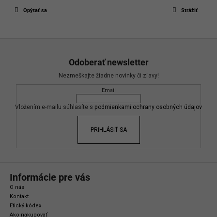
Opýtať sa
Strážiť
Z
á
Odoberať newsletter
p
Nezmeškajte žiadne novinky či zľavy!
ä
Email
t
i
Vložením e-mailu súhlasíte s
podmienkami ochrany osobných údajov
e
PRIHLÁSIŤ SA
Informácie pre vás
O nás
Kontakt
Etický kódex
Ako nakupovať