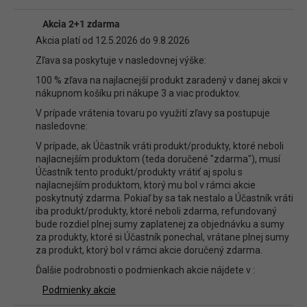
Diskusia
Akcia 2+1 zdarma
Buďte prvý, kto napíše príspevok k tejto položke.
Akcia platí od 12.5.2026 do 9.8.2026
Len registrovaní používatelia môžu pridávať príspevky. Prosím
prihláste
Zľava sa poskytuje v nasledovnej výške:
sa
alebo sa
zaregistrujte
.
100 % zľava na najlacnejší produkt zaradený v danej akcii v
nákupnom košíku pri nákupe 3 a viac produktov.
V prípade vrátenia tovaru po využití zľavy sa postupuje
nasledovne:
V prípade, ak Účastník vráti produkt/produkty, ktoré neboli
najlacnejším produktom (teda doručené "zdarma"), musí
Účastník tento produkt/produkty vrátiť aj spolu s
najlacnejším produktom, ktorý mu bol v rámci akcie
poskytnutý zdarma. Pokiaľ by sa tak nestalo a Účastník vráti
iba produkt/produkty, ktoré neboli zdarma, refundovaný
bude rozdiel plnej sumy zaplatenej za objednávku a sumy
za produkty, ktoré si Účastník ponechal, vrátane plnej sumy
za produkt, ktorý bol v rámci akcie doručený zdarma.
Ďalšie podrobnosti o podmienkach akcie nájdete v :
Podmienky akcie