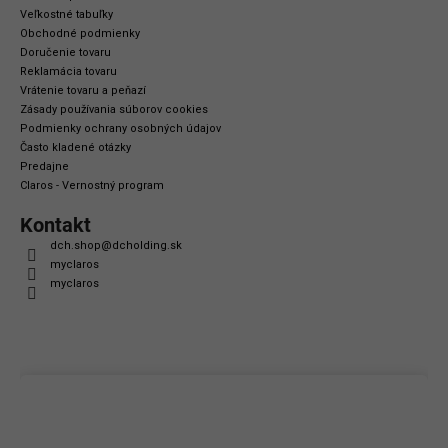
Veľkostné tabuľky
Obchodné podmienky
Doručenie tovaru
Reklamácia tovaru
Vrátenie tovaru a peňazí
Zásady používania súborov cookies
Podmienky ochrany osobných údajov
Často kladené otázky
Predajne
Claros - Vernostný program
Kontakt
dch.shop
@
dcholding.sk
myclaros
myclaros