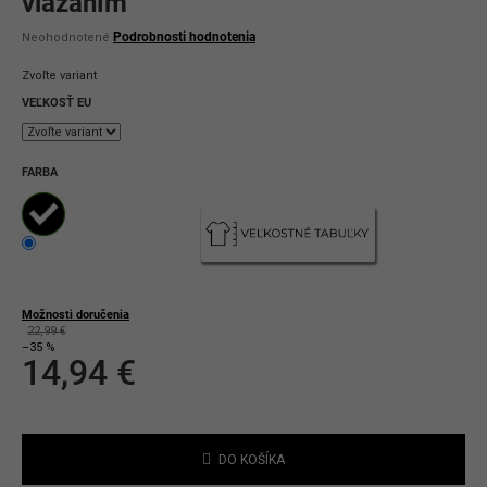
viazaním
Priemerné
Podrobnosti hodnotenia
Neohodnotené
hodnotenie
produktu
Zvoľte variant
je
0,0
VEĽKOSŤ EU
z
5
hviezdičiek.
FARBA
Možnosti doručenia
22,99 €
–35 %
14,94 €
Jednotková
cena:
DO KOŠÍKA