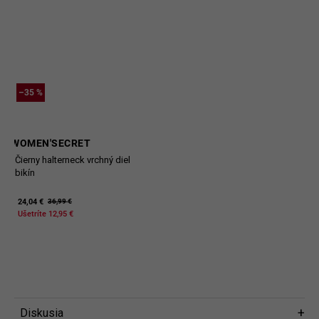
–35 %
WOMEN'SECRET
Čierny halterneck vrchný diel
bikín
24,04 €
36,99 €
Ušetríte 12,95 €
Diskusia