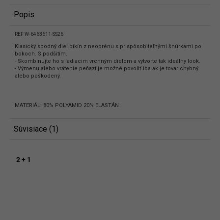
Popis
REF W-6463611-SS26
Klasický spodný diel bikín z neoprénu s prispôsobiteľnými šnúrkami po
bokoch. S podšitím.
- Skombinujte ho s ladiacim vrchným dielom a vytvorte tak ideálny look.
- Výmenu alebo vrátenie peňazí je možné povoliť iba ak je tovar chybný
alebo poškodený.
MATERIÁL: 80% POLYAMID 20% ELASTÁN
Súvisiace (1)
2 + 1