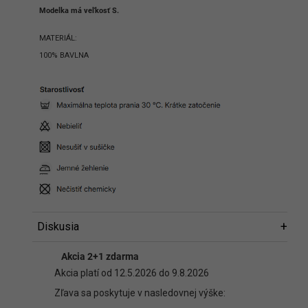
Modelka má veľkosť S.
MATERIÁL:
100% BAVLNA
Diskusia
Diskusia
Akcia 2+1 zdarma
Buďte prvý, kto napíše príspevok k tejto položke.
Akcia platí od 12.5.2026 do 9.8.2026
Len registrovaní používatelia môžu pridávať príspevky. Prosím
Zľava sa poskytuje v nasledovnej výške:
prihláste sa
alebo sa
zaregistrujte
.