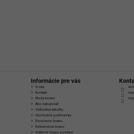
á
p
ä
t
i
e
Informácie pre vás
Kont
O nás
dch
Kontakt
myc
Etický kódex
myc
Ako nakupovať
Veľkostné tabuľky
Obchodné podmienky
Doručenie tovaru
Reklamácia tovaru
Vrátenie tovaru a peňazí