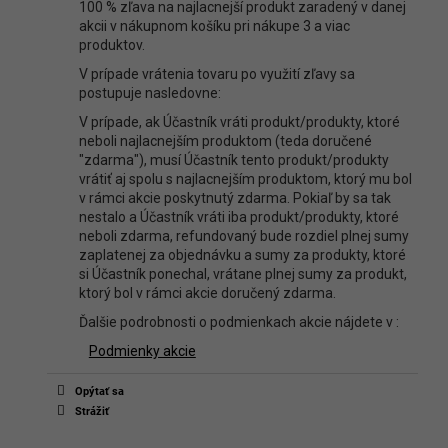
100 % zľava na najlacnejší produkt zaradený v danej
akcii v nákupnom košíku pri nákupe 3 a viac
produktov.
V prípade vrátenia tovaru po využití zľavy sa
postupuje nasledovne:
V prípade, ak Účastník vráti produkt/produkty, ktoré
neboli najlacnejším produktom (teda doručené
"zdarma"), musí Účastník tento produkt/produkty
vrátiť aj spolu s najlacnejším produktom, ktorý mu bol
v rámci akcie poskytnutý zdarma. Pokiaľ by sa tak
nestalo a Účastník vráti iba produkt/produkty, ktoré
neboli zdarma, refundovaný bude rozdiel plnej sumy
zaplatenej za objednávku a sumy za produkty, ktoré
si Účastník ponechal, vrátane plnej sumy za produkt,
ktorý bol v rámci akcie doručený zdarma.
Ďalšie podrobnosti o podmienkach akcie nájdete v :
Podmienky akcie
Opýtať sa
Strážiť