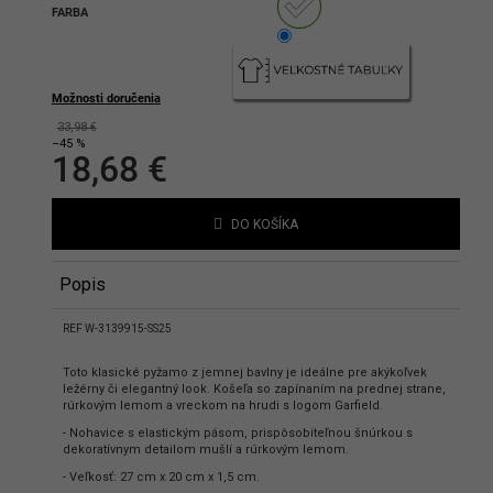
FARBA
hlasíte s podmienkami ochrany
bných údajov
Možnosti doručenia
33,98 €
–45 %
18,68 €
Jednotková
cena:
DO KOŠÍKA
Popis
REF W-3139915-SS25
Toto klasické pyžamo z jemnej bavlny je ideálne pre akýkoľvek
ležérny či elegantný look. Košeľa so zapínaním na prednej strane,
rúrkovým lemom a vreckom na hrudi s logom Garfield.
- Nohavice s elastickým pásom, prispôsobiteľnou šnúrkou s
dekoratívnym detailom mušlí a rúrkovým lemom.
- Veľkosť: 27 cm x 20 cm x 1,5 cm.