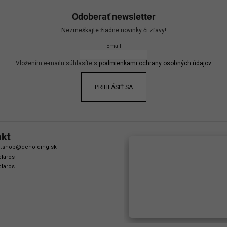
Odoberať newsletter
Nezmeškajte žiadne novinky či zľavy!
Email
Vložením e-mailu súhlasíte s
podmienkami ochrany osobných údajov
PRIHLÁSIŤ SA
akt
.shop
@
dcholding.sk
laros
laros