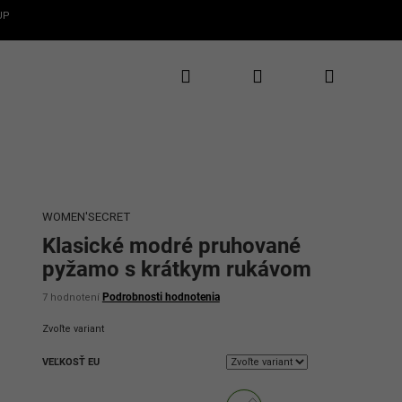
UP
Hľadať
Prihlásenie
Nákupný
✕
CLAROS
te 5€ zľavu
rvý nákup
košík
te novinky, zľavy
uzívne ponuky
WOMEN'SECRET
Klasické modré pruhované
pyžamo s krátkym rukávom
Priemerné
Podrobnosti hodnotenia
7 hodnotení
hodnotenie
produktu
Zvoľte variant
je
3,9
VEĽKOSŤ EU
z
5
ať 5€ zľavu
hviezdičiek.