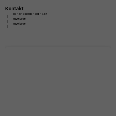
Kontakt
dch.shop
@
dcholding.sk
myclaros
myclaros