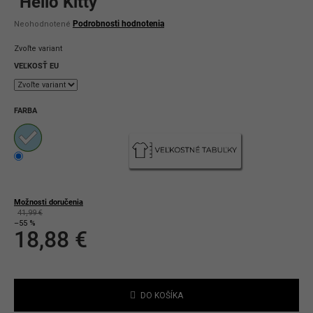
"Hello Kitty"
Priemerné
Podrobnosti hodnotenia
Neohodnotené
hodnotenie
produktu
Zvoľte variant
je
0,0
VEĽKOSŤ EU
z
5
hviezdičiek.
FARBA
Možnosti doručenia
41,99 €
–55 %
18,88 €
Jednotková
cena:
DO KOŠÍKA