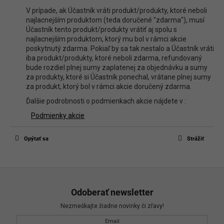
V prípade, ak Účastník vráti produkt/produkty, ktoré neboli
najlacnejším produktom (teda doručené "zdarma"), musí
Účastník tento produkt/produkty vrátiť aj spolu s
najlacnejším produktom, ktorý mu bol v rámci akcie
poskytnutý zdarma. Pokiaľ by sa tak nestalo a Účastník vráti
iba produkt/produkty, ktoré neboli zdarma, refundovaný
bude rozdiel plnej sumy zaplatenej za objednávku a sumy
za produkty, ktoré si Účastník ponechal, vrátane plnej sumy
za produkt, ktorý bol v rámci akcie doručený zdarma.
Ďalšie podrobnosti o podmienkach akcie nájdete v :
Podmienky akcie
Opýtať sa
Strážiť
Z
á
Odoberať newsletter
p
Nezmeškajte žiadne novinky či zľavy!
ä
Email