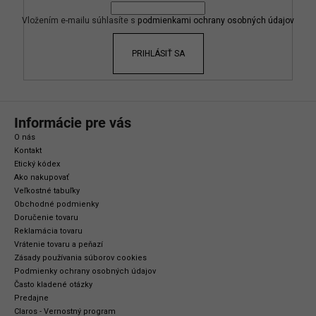
t
i
Vložením e-mailu súhlasíte s
podmienkami ochrany osobných údajov
e
PRIHLÁSIŤ SA
Informácie pre vás
O nás
Kontakt
Etický kódex
Ako nakupovať
Veľkostné tabuľky
Obchodné podmienky
Doručenie tovaru
Reklamácia tovaru
Vrátenie tovaru a peňazí
Zásady používania súborov cookies
Podmienky ochrany osobných údajov
Často kladené otázky
Predajne
Claros - Vernostný program