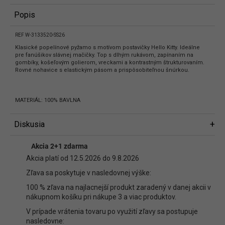
Popis
REF W-3133520-SS26
Klasické popelínové pyžamo s motívom postavičky Hello Kitty. Ideálne
pre fanúšikov slávnej mačičky. Top s dlhým rukávom, zapínaním na
gombíky, košeľovým golierom, vreckami a kontrastným štrukturovaním.
Rovné nohavice s elastickým pásom a prispôsobiteľnou šnúrkou.
MATERIÁL: 100% BAVLNA
Diskusia
Diskusia
Akcia 2+1 zdarma
Buďte prvý, kto napíše príspevok k tejto položke.
Akcia platí od 12.5.2026 do 9.8.2026
Len registrovaní používatelia môžu pridávať príspevky. Prosím
prihláste
Zľava sa poskytuje v nasledovnej výške:
sa
alebo sa
zaregistrujte
.
100 % zľava na najlacnejší produkt zaradený v danej akcii v
nákupnom košíku pri nákupe 3 a viac produktov.
V prípade vrátenia tovaru po využití zľavy sa postupuje
nasledovne: