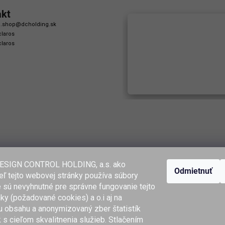
akt
.shop
@
dcholding.sk
laros
laros
ESIGN CONTROL HOLDING, a.s. ako
Odmietnuť
ľ tejto webovej stránky používa súbory
é sú nevyhnutné pre správne fungovanie tejto
ky (požadované cookies) a o.i aj na
u obsahu a anonymizovaný zber štatistík
k s cieľom skvalitnenia služieb. Stlačením