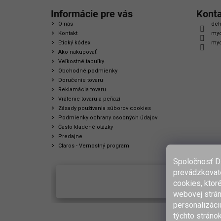
Informácie pre vás
Kont
O nás
dch
Kontakt
myc
Etický kódex
myc
Ako nakupovať
Veľkostné tabuľky
Obchodné podmienky
Doručenie tovaru
Reklamácia tovaru
Vrátenie tovaru a peňazí
Zásady používania súborov cookies
Podmienky ochrany osobných údajov
Často kladené otázky
Predajne
Claros - Vernostný program
Spoločnosť D
prevádzkovate
cookies, ktor
webovej strán
personalizáci
týchto stráno