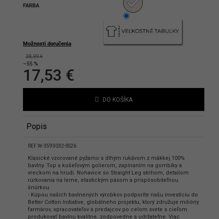
FARBA
hlasíte s podmienkami ochrany
bných údajov
Možnosti doručenia
38,99 €
–55 %
17,53 €
Jednotková
cena:
DO KOŠÍKA
Popis
REF W-3593032-SS26
Klasické vzorované pyžamo s dlhým rukávom z mäkkej 100%
bavlny. Top s košeľovým golierom, zapínaním na gombíky a
vreckom na hrudi. Nohavice so Straight Leg strihom, detailom
rúrkovania na leme, elastickým pásom a prispôsobiteľnou
šnúrkou.
- Kúpou našich bavlnených výrobkov podporíte našu investíciu do
Better Cotton Initiative, globálneho projektu, ktorý združuje milióny
farmárov, spracovateľov a predajcov po celom svete s cieľom
produkovať bavlnu kvalitne, zodpovedne a udržateľne. Viac