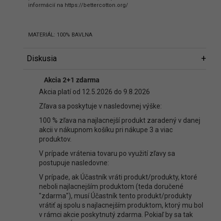
informácií na https://bettercotton.org/
MATERIÁL: 100% BAVLNA
Diskusia
Diskusia
Akcia 2+1 zdarma
Buďte prvý, kto napíše príspevok k tejto položke.
Akcia platí od 12.5.2026 do 9.8.2026
Len registrovaní používatelia môžu pridávať príspevky. Prosím
Zľava sa poskytuje v nasledovnej výške:
prihláste sa
alebo sa
zaregistrujte
.
100 % zľava na najlacnejší produkt zaradený v danej
akcii v nákupnom košíku pri nákupe 3 a viac
produktov.
V prípade vrátenia tovaru po využití zľavy sa
postupuje nasledovne:
V prípade, ak Účastník vráti produkt/produkty, ktoré
neboli najlacnejším produktom (teda doručené
"zdarma"), musí Účastník tento produkt/produkty
vrátiť aj spolu s najlacnejším produktom, ktorý mu bol
v rámci akcie poskytnutý zdarma. Pokiaľ by sa tak