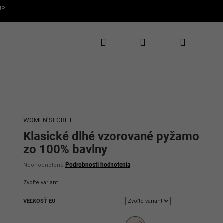
UP
Hľadať
Prihlásenie
Nákupný
✕
CLAROS
te 5€ zľavu
rvý nákup
košík
te novinky, zľavy
uzívne ponuky
WOMEN'SECRET
Klasické dlhé vzorované pyžamo
zo 100% bavlny
Priemerné
Podrobnosti hodnotenia
Neohodnotené
hodnotenie
produktu
Zvoľte variant
je
0,0
VEĽKOSŤ EU
z
5
ať 5€ zľavu
hviezdičiek.