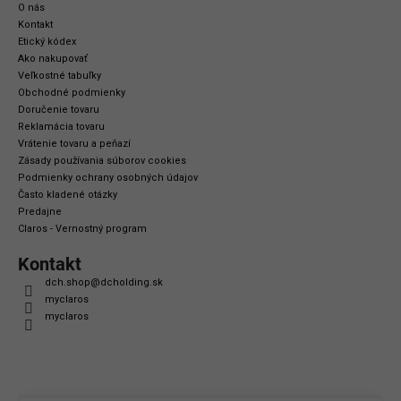
O nás
Kontakt
Etický kódex
Ako nakupovať
Veľkostné tabuľky
Obchodné podmienky
Doručenie tovaru
Reklamácia tovaru
Vrátenie tovaru a peňazí
Zásady používania súborov cookies
Podmienky ochrany osobných údajov
Často kladené otázky
Predajne
Claros - Vernostný program
Kontakt
dch.shop
@
dcholding.sk
myclaros
myclaros