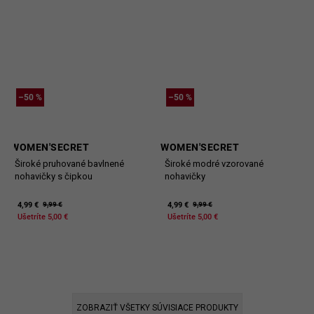
–50 %
–50 %
WOMEN'SECRET
WOMEN'SECRET
Široké pruhované bavlnené
Široké modré vzorované
nohavičky s čipkou
nohavičky
4,99 €
4,99 €
9,99 €
9,99 €
Ušetríte 5,00 €
Ušetríte 5,00 €
ZOBRAZIŤ VŠETKY SÚVISIACE PRODUKTY