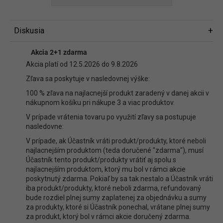
Diskusia
Diskusia
Akcia 2+1 zdarma
Buďte prvý, kto napíše príspevok k tejto položke.
Akcia platí od 12.5.2026 do 9.8.2026
Len registrovaní používatelia môžu pridávať príspevky. Prosím
prihláste
Zľava sa poskytuje v nasledovnej výške:
sa
alebo sa
zaregistrujte
.
100 % zľava na najlacnejší produkt zaradený v danej akcii v
nákupnom košíku pri nákupe 3 a viac produktov.
V prípade vrátenia tovaru po využití zľavy sa postupuje
nasledovne:
V prípade, ak Účastník vráti produkt/produkty, ktoré neboli
najlacnejším produktom (teda doručené "zdarma"), musí
Účastník tento produkt/produkty vrátiť aj spolu s
najlacnejším produktom, ktorý mu bol v rámci akcie
poskytnutý zdarma. Pokiaľ by sa tak nestalo a Účastník vráti
iba produkt/produkty, ktoré neboli zdarma, refundovaný
bude rozdiel plnej sumy zaplatenej za objednávku a sumy
za produkty, ktoré si Účastník ponechal, vrátane plnej sumy
za produkt, ktorý bol v rámci akcie doručený zdarma.