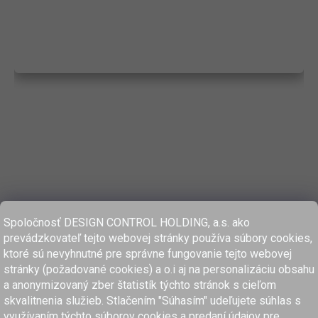
Spoločnosť DESIGN CONTROL HOLDING, a.s. ako
prevádzkovateľ tejto webovej stránky používa súbory cookies,
ktoré sú nevyhnutné pre správne fungovanie tejto webovej
stránky (požadované cookies) a o.i aj na personalizáciu obsahu
a anonymizovaný zber štatistík týchto stránok s cieľom
skvalitnenia služieb. Stlačením "Súhasím" udeľujete súhlas s
využívaním týchto súborov cookies a predaní údajov pre