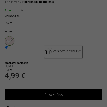
Priemerné
Podrobnosti hodnotenia
1 hodnotenie
hodnotenie
produktu
Skladom
(1 Ks)
je
5,0
VEĽKOSŤ EU
z
5
hviezdičiek.
FARBA
Možnosti doručenia
9,99 €
–50 %
4,99 €
Jednotková
cena:
DO KOŠÍKA