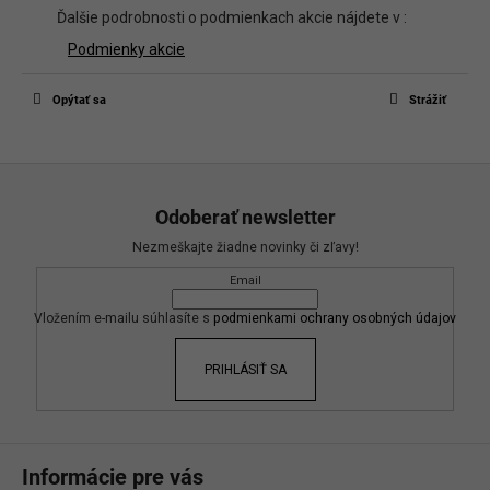
Ďalšie podrobnosti o podmienkach akcie nájdete v :
Podmienky akcie
Opýtať sa
Strážiť
Z
á
Odoberať newsletter
p
Nezmeškajte žiadne novinky či zľavy!
ä
Email
t
i
Vložením e-mailu súhlasíte s
podmienkami ochrany osobných údajov
e
PRIHLÁSIŤ SA
Informácie pre vás