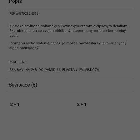
Popis
REF W-879298-SS25
Klasické bavlnené nohavičky s kvetinovým vzorom a čipkovým detailom.
Skombinujte ich so svojim obľúbeným topom a vytvorte tak kompletný
outfit.
- Výmenu alebo vrátenie peňazí je možné povoliť iba ak je tovar chybný
alebo poškodený.
MATERIÁL:
68% BAVLNA 24% POLYAMID 6% ELASTAN 2% VISKOZA
Súvisiace (8)
2 + 1
2 + 1