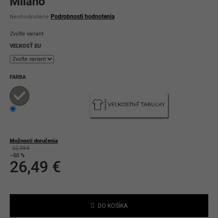
Milano
Priemerné
Podrobnosti hodnotenia
Neohodnotené
hodnotenie
produktu
Zvoľte variant
je
0,0
VEĽKOSŤ EU
z
5
hviezdičiek.
FARBA
Možnosti doručenia
52,99 €
–50 %
26,49 €
Jednotková
cena:
DO KOŠÍKA