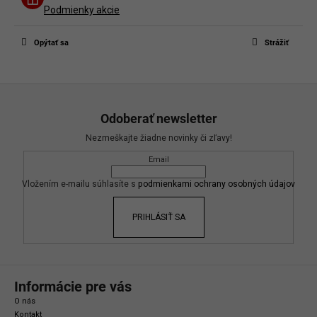
Buďte prvý, kto napíše príspevok k tejto položke.
Podmienky akcie
Len registrovaní používatelia môžu pridávať príspevky. Prosím
prihláste
sa
alebo sa
zaregistrujte
.
Opýtať sa
Strážiť
Z
á
Odoberať newsletter
p
Nezmeškajte žiadne novinky či zľavy!
ä
Email
t
i
Vložením e-mailu súhlasíte s
podmienkami ochrany osobných údajov
e
PRIHLÁSIŤ SA
Informácie pre vás
O nás
Kontakt