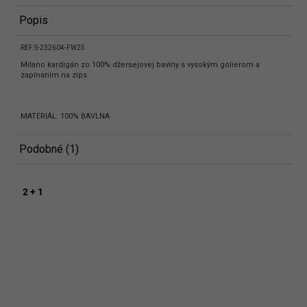
Popis
REF S-232604-FW25
Milano kardigán zo 100% džersejovej bavlny s vysokým golierom a
zapínaním na zips.
MATERIÁL: 100% BAVLNA
Podobné (1)
2 + 1