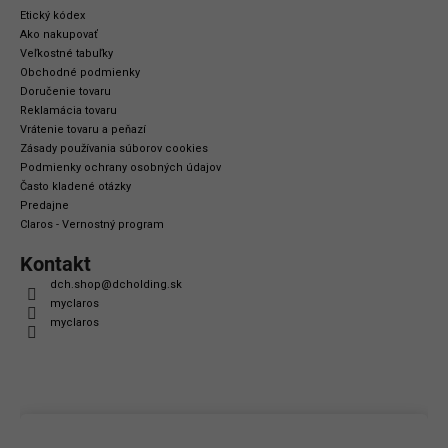
Etický kódex
Ako nakupovať
Veľkostné tabuľky
Obchodné podmienky
Doručenie tovaru
Reklamácia tovaru
Vrátenie tovaru a peňazí
Zásady používania súborov cookies
Podmienky ochrany osobných údajov
Často kladené otázky
Predajne
Claros - Vernostný program
Kontakt
dch.shop
@
dcholding.sk
myclaros
myclaros