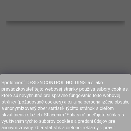
Spoločnosť DESIGN CONTROL HOLDING, a.s. ako
prevádzkovateľ tejto webovej stránky používa súbory cookies,
ktoré sú nevyhnutné pre správne fungovanie tejto webovej
stránky (požadované cookies) a o.i aj na personalizáciu obsahu
a anonymizovaný zber štatistík týchto stránok s cieľom
skvalitnenia služieb. Stlačením "Súhasím" udeľujete súhlas s
využívaním týchto súborov cookies a predaní údajov pre
anonymizovaný zber štatistík a cielenej reklamy. Upraviť
www.dcholding.sk