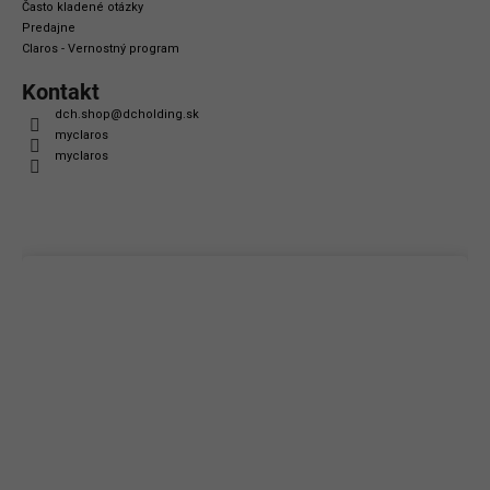
Často kladené otázky
Predajne
Claros - Vernostný program
Kontakt
dch.shop
@
dcholding.sk
myclaros
myclaros