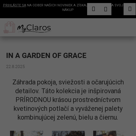
K
PRIHLÁSTE SA
NA ODBER NAŠICH NOVINIEK A ZÍSKAJTE 5€ ZĽAVU NA SVOJ ĎALŠÍ
Hľadať
Nákup
M
Prihláseni
o
NÁKUP
Späť
Späť
š
košík
Prejsť
Získajte 5€ zľavu
✕
na
í
Č
na prvý nákup
obsah
+ nezmeškajte novinky, zľavy
k
o
a exkluzívne ponuky
p
o
IN A GARDEN OF GRACE
t
Získať 5€ zľavu
r
22.8.2025
Vložením e-mailu súhlasíte s podmienkami ochrany osobných údajov
e
b
Záhrada pokoja, sviežosti a očarujúcich
u
detailov. Táto kolekcia je inšpirovaná
j
PRÍRODNOU krásou prostredníctvom
e
kvetinových potlačí a vyváženej palety
t
kombinujúcej zelenú, bielu a čiernu.
e
n