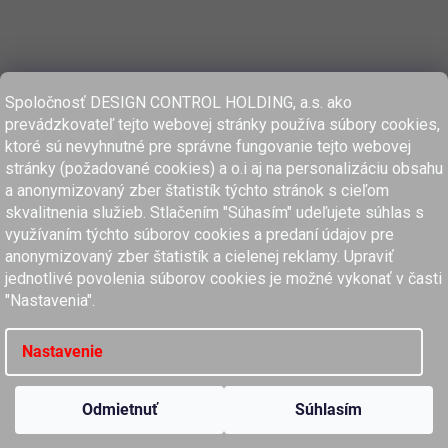
Spoločnosť DESIGN CONTROL HOLDING, a.s. ako
prevádzkovateľ tejto webovej stránky používa súbory cookies,
ktoré sú nevyhnutné pre správne fungovanie tejto webovej
stránky (požadované cookies) a o.i aj na personalizáciu obsahu
a anonymizovaný zber štatistík týchto stránok s cieľom
skvalitnenia služieb. Stlačením "Súhasím" udeľujete súhlas s
využívaním týchto súborov cookies a predaní údajov pre
anonymizovaný zber štatistík a cielenej reklamy. Upraviť
www.dcholding.sk
jednotlivé povolenia súborov cookies je možné vykonať v časti
"Nastavenia".
women'secret
SPRINGFIELD
women'secret
SPRINGFIELD
Nastavenie
Copyright 2026
MyClaros.sk
. Všetky práva vyhradené.
Upraviť nastavenie cookies
Odmietnuť
Súhlasím