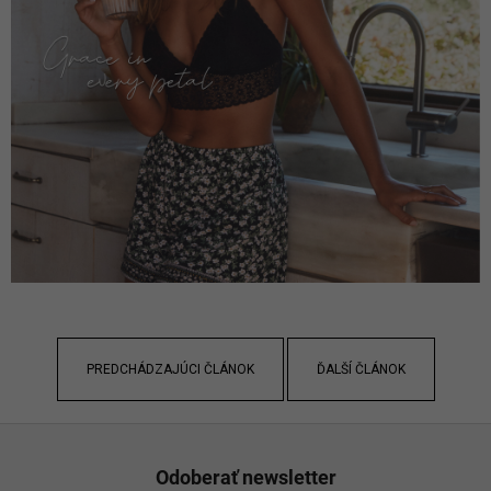
PREDCHÁDZAJÚCI ČLÁNOK
ĎALŠÍ ČLÁNOK
Z
á
Odoberať newsletter