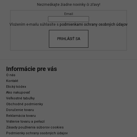
p
Nezmeškajte žiadne novinky či zľavy!
ä
Email
t
i
Vložením e-mailu súhlasíte s
podmienkami ochrany osobných údajov
e
PRIHLÁSIŤ SA
Informácie pre vás
O nás
Kontakt
Etický kódex
Ako nakupovať
Veľkostné tabuľky
Obchodné podmienky
Doručenie tovaru
Reklamácia tovaru
Vrátenie tovaru a peňazí
Zásady používania súborov cookies
Podmienky ochrany osobných údajov