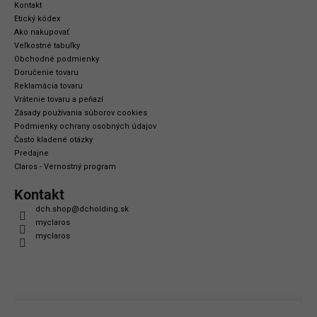
Kontakt
Etický kódex
Ako nakupovať
Veľkostné tabuľky
Obchodné podmienky
Doručenie tovaru
Reklamácia tovaru
Vrátenie tovaru a peňazí
Zásady používania súborov cookies
Podmienky ochrany osobných údajov
Často kladené otázky
Predajne
Claros - Vernostný program
Kontakt
dch.shop
@
dcholding.sk
myclaros
myclaros