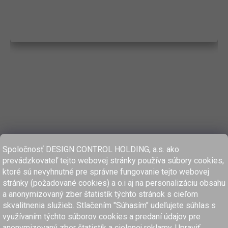
Spoločnosť DESIGN CONTROL HOLDING, a.s. ako
prevádzkovateľ tejto webovej stránky používa súbory cookies,
ktoré sú nevyhnutné pre správne fungovanie tejto webovej
stránky (požadované cookies) a o.i aj na personalizáciu obsahu
a anonymizovaný zber štatistík týchto stránok s cieľom
skvalitnenia služieb. Stlačením "Súhasím" udeľujete súhlas s
využívaním týchto súborov cookies a predaní údajov pre
anonymizovaný zber štatistík a cielenej reklamy. Upraviť