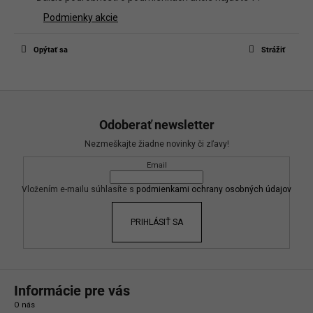
Podmienky akcie
Opýtať sa
Strážiť
Z
á
Odoberať newsletter
p
Nezmeškajte žiadne novinky či zľavy!
ä
Email
t
i
Vložením e-mailu súhlasíte s
podmienkami ochrany osobných údajov
e
PRIHLÁSIŤ SA
Informácie pre vás
O nás