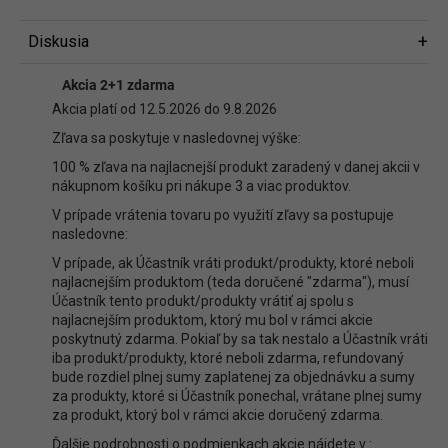
Diskusia
Diskusia
Akcia 2+1 zdarma
Buďte prvý, kto napíše príspevok k tejto položke.
Akcia platí od 12.5.2026 do 9.8.2026
Len registrovaní používatelia môžu pridávať príspevky. Prosím
prihláste
Zľava sa poskytuje v nasledovnej výške:
sa
alebo sa
zaregistrujte
.
100 % zľava na najlacnejší produkt zaradený v danej akcii v
nákupnom košíku pri nákupe 3 a viac produktov.
V prípade vrátenia tovaru po využití zľavy sa postupuje
nasledovne:
V prípade, ak Účastník vráti produkt/produkty, ktoré neboli
najlacnejším produktom (teda doručené "zdarma"), musí
Účastník tento produkt/produkty vrátiť aj spolu s
najlacnejším produktom, ktorý mu bol v rámci akcie
poskytnutý zdarma. Pokiaľ by sa tak nestalo a Účastník vráti
iba produkt/produkty, ktoré neboli zdarma, refundovaný
bude rozdiel plnej sumy zaplatenej za objednávku a sumy
za produkty, ktoré si Účastník ponechal, vrátane plnej sumy
za produkt, ktorý bol v rámci akcie doručený zdarma.
Ďalšie podrobnosti o podmienkach akcie nájdete v :