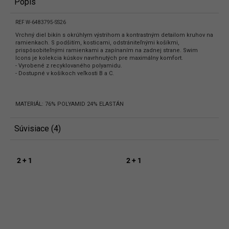
Popis
REF W-6483795-SS26
Vrchný diel bikín s okrúhlym výstrihom a kontrastným detailom kruhov na
ramienkach. S podšitím, kosticami, odstrániteľnými košíkmi,
prispôsobiteľnými ramienkami a zapínaním na zadnej strane. Swim
Icons je kolekcia kúskov navrhnutých pre maximálny komfort.
- Vyrobené z recyklovaného polyamidu.
- Dostupné v košíkoch veľkosti B a C.
MATERIÁL: 76% POLYAMID 24% ELASTÁN
Súvisiace (4)
2 + 1
2 + 1