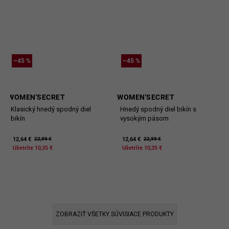
–45 %
–45 %
WOMEN'SECRET
WOMEN'SECRET
Klasický hnedý spodný diel
Hnedý spodný diel bikín s
bikín
vysokým pásom
12,64 €
12,64 €
22,99 €
22,99 €
Ušetríte 10,35 €
Ušetríte 10,35 €
ZOBRAZIŤ VŠETKY SÚVISIACE PRODUKTY