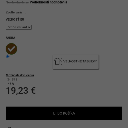
Priemerné
Podrobnosti hodnotenia
Neohodnotené
hodnotenie
produktu
Zvoľte variant
je
0,0
VEĽKOSŤ EU
z
5
hviezdičiek.
FARBA
Možnosti doručenia
34,99 €
–45 %
19,23 €
Jednotková
cena:
DO KOŠÍKA