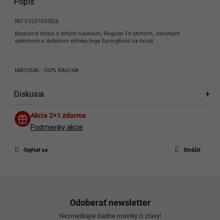
Popis
REF S-223730-SS26
Bavlnené tričko s dlhým rukávom, Regular Fit strihom, okrúhlym
výstrihom a detailom výšivky loga Springfield na hrudi.
MATERIÁL: 100% BAVLNA
Diskusia
Diskusia
Akcia 2+1 zdarma
Buďte prvý, kto napíše príspevok k tejto položke.
Podmienky akcie
Len registrovaní používatelia môžu pridávať príspevky. Prosím
prihláste
sa
alebo sa
zaregistrujte
.
Opýtať sa
Strážiť
Z
á
Odoberať newsletter
p
Nezmeškajte žiadne novinky či zľavy!