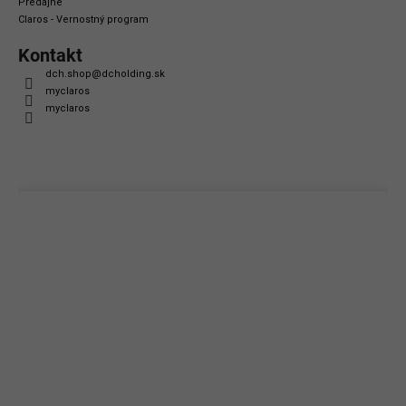
Predajne
Claros - Vernostný program
Kontakt
dch.shop
@
dcholding.sk
myclaros
myclaros