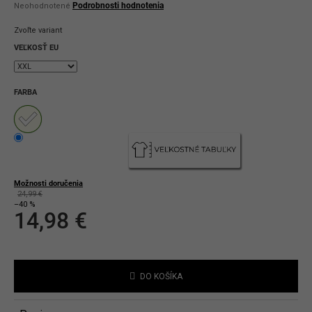
Priemerné
Podrobnosti hodnotenia
Neohodnotené
hodnotenie
produktu
Zvoľte variant
je
0,0
VEĽKOSŤ EU
z
5
hviezdičiek.
FARBA
Možnosti doručenia
24,99 €
–40 %
14,98 €
Jednotková
cena:
DO KOŠÍKA