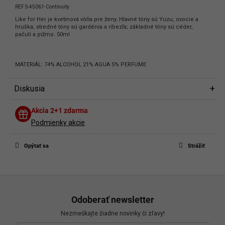
REF S-45061-Continuity
Like for Her je kvetinová vôňa pre ženy. Hlavné tóny sú Yuzu, ovocie a
hruška; stredné tóny sú gardénia a ríbezľa; základné tóny sú céder,
pačuli a pižmo. 50ml
MATERIÁL: 74% ALCOHOL 21% AGUA 5% PERFUME
Diskusia
Diskusia
Akcia 2+1 zdarma
Buďte prvý, kto napíše príspevok k tejto položke.
Podmienky akcie
Len registrovaní používatelia môžu pridávať príspevky. Prosím
prihláste
sa
alebo sa
zaregistrujte
.
Opýtať sa
Strážiť
Z
á
Odoberať newsletter
p
Nezmeškajte žiadne novinky či zľavy!
ä