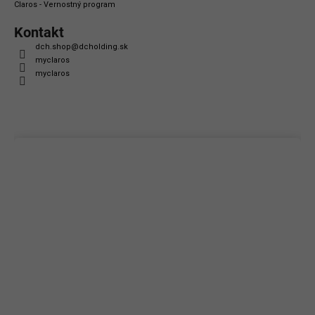
Claros - Vernostný program
Kontakt
dch.shop
@
dcholding.sk
myclaros
myclaros