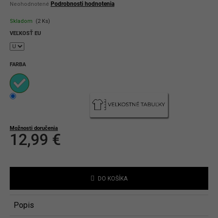
Priemerné
Podrobnosti hodnotenia
Neohodnotené
hodnotenie
produktu
Skladom
(2 Ks)
je
0,0
VEĽKOSŤ EU
z
5
hviezdičiek.
FARBA
Možnosti doručenia
12,99 €
Jednotková
cena:
DO KOŠÍKA
Popis