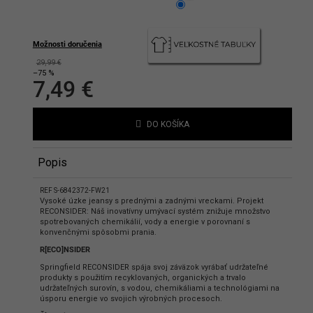
hlasíte s podmienkami ochrany
bných údajov
Možnosti doručenia
29,99 €
–75 %
7,49 €
Jednotková
cena:
DO KOŠÍKA
Popis
REF S-6842372-FW21
Vysoké úzke jeansy s prednými a zadnými vreckami. Projekt
RECONSIDER: Náš inovatívny umývací systém znižuje množstvo
spotrebovaných chemikálií, vody a energie v porovnaní s
konvenčnými spôsobmi prania.
R[ECO]NSIDER
Springfield RECONSIDER spája svoj záväzok vyrábať udržateľné
produkty s použitím recyklovaných, organických a trvalo
udržateľných surovín, s vodou, chemikáliami a technológiami na
úsporu energie vo svojich výrobných procesoch.