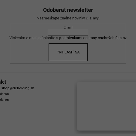
Odoberať newsletter
Nezmeškajte žiadne novinky či zľavy!
Email
Vložením e-mailu súhlasíte s
podmienkami ochrany osobných údajov
PRIHLÁSIŤ SA
akt
.shop
@
dcholding.sk
laros
laros