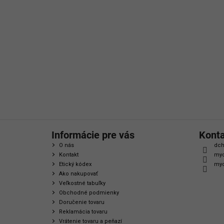
á
p
ä
t
i
e
Informácie pre vás
Kont
O nás
dch
Kontakt
myc
Etický kódex
myc
Ako nakupovať
Veľkostné tabuľky
Obchodné podmienky
Doručenie tovaru
Reklamácia tovaru
Vrátenie tovaru a peňazí