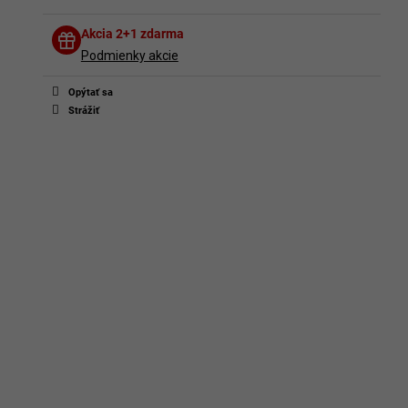
Diskusia
Akcia 2+1 zdarma
Buďte prvý, kto napíše príspevok k tejto položke.
Podmienky akcie
Len registrovaní používatelia môžu pridávať príspevky. Prosím
prihláste sa
alebo sa
zaregistrujte
.
Opýtať sa
Strážiť