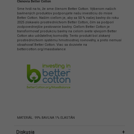
Členovia Better Cotton
Sme hrdí na to, že sme členom Better Cotton. Výberom našich
bavlnených produktov podporujete našu investíciu do misie
Better Cotton. Naším cieľom je, aby sa 50 % našej bavlny do roku
2025 získavalo prostredníctvom Better Cotton, čím sa podporí
zodpovednejšie pestovanie bavlny. Cieľom Better Cotton je
transformovať produkciu bavlny na celom svete vývojom Better
Cotton ako udržateľnej komodity. Tento produkt bol získaný
prostredníctvom systému hmotnostnej rovnováhy, a preto nemusí
obsahovať Better Cotton. Viac sa dozviete na
bettercotton.org/massbalance
MATERIÁL: 99% BAVLNA 1% ELASTÁN
Diskusia