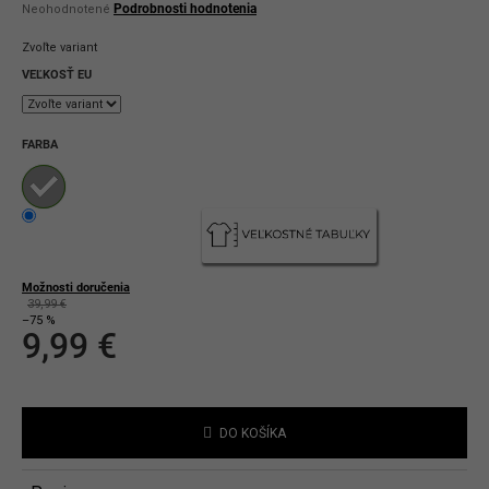
Priemerné
Podrobnosti hodnotenia
Neohodnotené
hodnotenie
produktu
Zvoľte variant
je
0,0
VEĽKOSŤ EU
z
5
hviezdičiek.
FARBA
Možnosti doručenia
39,99 €
–75 %
9,99 €
Jednotková
cena:
DO KOŠÍKA