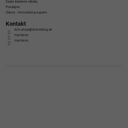
Často kladené otázky
Predajne
Claros - Vernostný program
Kontakt
dch.shop
@
dcholding.sk
myclaros
myclaros