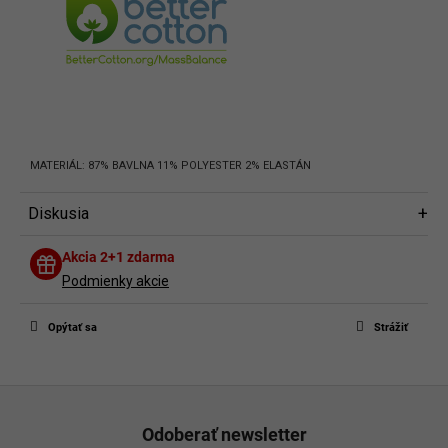
MATERIÁL: 87% BAVLNA 11% POLYESTER 2% ELASTÁN
Diskusia
Diskusia
Akcia 2+1 zdarma
Buďte prvý, kto napíše príspevok k tejto položke.
Podmienky akcie
Len registrovaní používatelia môžu pridávať príspevky. Prosím
prihláste
sa
alebo sa
zaregistrujte
.
Opýtať sa
Strážiť
Z
á
Odoberať newsletter