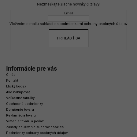
p
Nezmeškajte žiadne novinky či zľavy!
ä
Email
t
i
Vložením e-mailu súhlasíte s
podmienkami ochrany osobných údajov
e
PRIHLÁSIŤ SA
Informácie pre vás
O nás
Kontakt
Etický kódex
Ako nakupovať
Veľkostné tabuľky
Obchodné podmienky
Doručenie tovaru
Reklamácia tovaru
Vrátenie tovaru a peňazí
Zásady používania súborov cookies
Podmienky ochrany osobných údajov