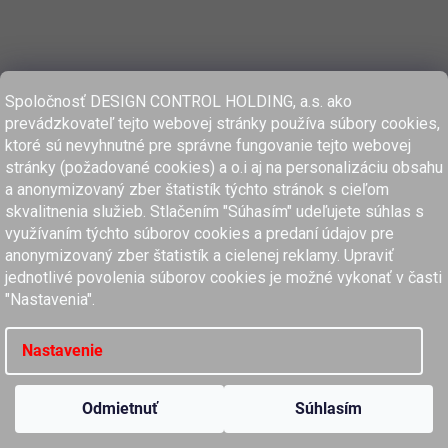
Spoločnosť DESIGN CONTROL HOLDING, a.s. ako
prevádzkovateľ tejto webovej stránky používa súbory cookies,
ktoré sú nevyhnutné pre správne fungovanie tejto webovej
stránky (požadované cookies) a o.i aj na personalizáciu obsahu
a anonymizovaný zber štatistík týchto stránok s cieľom
skvalitnenia služieb. Stlačením "Súhasím" udeľujete súhlas s
využívaním týchto súborov cookies a predaní údajov pre
anonymizovaný zber štatistík a cielenej reklamy. Upraviť
www.dcholding.sk
jednotlivé povolenia súborov cookies je možné vykonať v časti
"Nastavenia".
women'secret
SPRINGFIELD
women'secret
SPRINGFIELD
Nastavenie
Copyright 2026
MyClaros.sk
. Všetky práva vyhradené.
Upraviť nastavenie cookies
Odmietnuť
Súhlasím