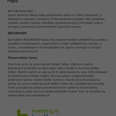
Popis
REF S-6842402-FW21
Super strečové džínsy extra priliehavého strihu so 100% zotavením, s
prednými a zadnými vreckami. Prehodnotenie projektu: Náš inovatívny
umývací systém znižuje množstvo spotrebovaných chemikálií, vody a
energie v porovnaní s konvenčnými spôsobmi prania.
R[ECO]NSIDER
Springfield RECONSIDER spája svoj záväzok vyrábať udržateľné produkty s
použitím recyklovaných, organických a trvalo udržateľných surovín, s
vodou, chemikáliami a technológiami na úsporu energie vo svojich
výrobných procesoch.
Členovia Better Cotton
Sme hrdí na to, že sme členom Better Cotton. Výberom našich
bavlnených produktov podporujete našu investíciu do misie Better
Cotton. Naším cieľom je, aby sa 50 % našej bavlny do roku 2025 získavalo
prostredníctvom Better Cotton, čím sa podporí zodpovednejšie
pestovanie bavlny. Cieľom Better Cotton je transformovať produkciu
bavlny na celom svete vývojom Better Cotton ako udržateľnej komodity.
Tento produkt bol získaný prostredníctvom systému hmotnostnej
rovnováhy, a preto nemusí obsahovať Better Cotton. Viac sa dozviete na
bettercotton.org/massbalance