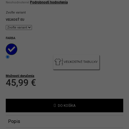
Priemerné
Podrobnosti hodnotenia
Neohodnotené
hodnotenie
produktu
Zvoľte variant
je
0,0
VEĽKOSŤ EU
z
5
hviezdičiek.
FARBA
Možnosti doručenia
45,99 €
Jednotková
cena:
DO KOŠÍKA
Popis