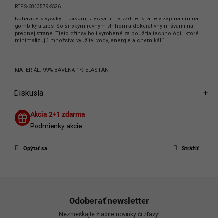
REF S-6823579-SS26
Nohavice s vysokým pásom, vreckami na zadnej strane a zapínaním na
gombíky a zips. So širokým rovným strihom a dekoratívnymi švami na
prednej strane. Tieto džínsy boli vyrobené za použitia technológií, ktoré
minimalizujú množstvo využitej vody, energie a chemikálií.
MATERIÁL: 99% BAVLNA 1% ELASTÁN
Diskusia
Diskusia
Akcia 2+1 zdarma
Buďte prvý, kto napíše príspevok k tejto položke.
Podmienky akcie
Len registrovaní používatelia môžu pridávať príspevky. Prosím
prihláste
sa
alebo sa
zaregistrujte
.
Opýtať sa
Strážiť
Z
á
Odoberať newsletter
p
Nezmeškajte žiadne novinky či zľavy!