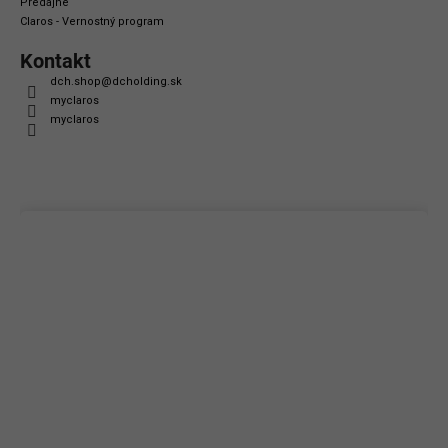
Predajne
Claros - Vernostný program
Kontakt
dch.shop
@
dcholding.sk
myclaros
myclaros