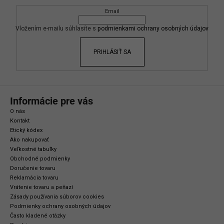
ä
Email
t
i
Vložením e-mailu súhlasíte s
podmienkami ochrany osobných údajov
e
PRIHLÁSIŤ SA
Informácie pre vás
O nás
Kontakt
Etický kódex
Ako nakupovať
Veľkostné tabuľky
Obchodné podmienky
Doručenie tovaru
Reklamácia tovaru
Vrátenie tovaru a peňazí
Zásady používania súborov cookies
Podmienky ochrany osobných údajov
Často kladené otázky