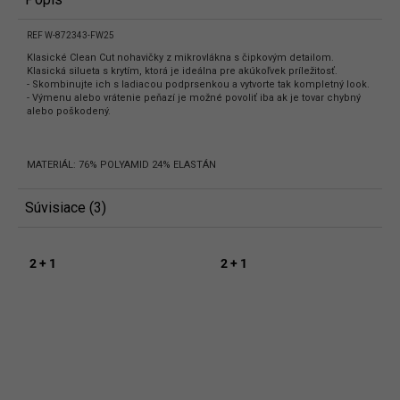
REF W-872343-FW25
Klasické Clean Cut nohavičky z mikrovlákna s čipkovým detailom.
Klasická silueta s krytím, ktorá je ideálna pre akúkoľvek príležitosť.
- Skombinujte ich s ladiacou podprsenkou a vytvorte tak kompletný look.
- Výmenu alebo vrátenie peňazí je možné povoliť iba ak je tovar chybný
alebo poškodený.
MATERIÁL: 76% POLYAMID 24% ELASTÁN
Súvisiace (3)
2 + 1
2 + 1