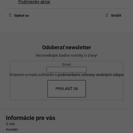
Podmienky akcie
Opýtať sa
Strážiť
Z
á
Odoberať newsletter
p
Nezmeškajte žiadne novinky či zľavy!
ä
Email
t
i
Vložením e-mailu súhlasíte s
podmienkami ochrany osobných údajov
e
PRIHLÁSIŤ SA
Informácie pre vás
O nás
Kontakt