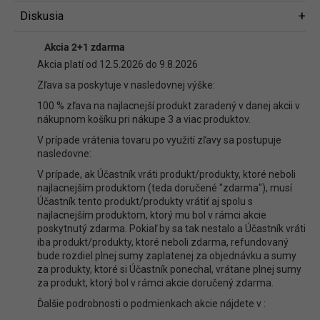
Diskusia
Diskusia
Akcia 2+1 zdarma
Buďte prvý, kto napíše príspevok k tejto položke.
Akcia platí od 12.5.2026 do 9.8.2026
Len registrovaní používatelia môžu pridávať príspevky. Prosím
prihláste
Zľava sa poskytuje v nasledovnej výške:
sa
alebo sa
zaregistrujte
.
100 % zľava na najlacnejší produkt zaradený v danej akcii v
nákupnom košíku pri nákupe 3 a viac produktov.
V prípade vrátenia tovaru po využití zľavy sa postupuje
nasledovne:
V prípade, ak Účastník vráti produkt/produkty, ktoré neboli
najlacnejším produktom (teda doručené "zdarma"), musí
Účastník tento produkt/produkty vrátiť aj spolu s
najlacnejším produktom, ktorý mu bol v rámci akcie
poskytnutý zdarma. Pokiaľ by sa tak nestalo a Účastník vráti
iba produkt/produkty, ktoré neboli zdarma, refundovaný
bude rozdiel plnej sumy zaplatenej za objednávku a sumy
za produkty, ktoré si Účastník ponechal, vrátane plnej sumy
za produkt, ktorý bol v rámci akcie doručený zdarma.
Ďalšie podrobnosti o podmienkach akcie nájdete v :