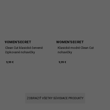
WOMEN'SECRET
WOMEN'SECRET
Clean Cut klasické červené
Klasické modré Clean Cut
čipkované nohavičky
nohavičky
9,99 €
9,99 €
ZOBRAZIŤ VŠETKY SÚVISIACE PRODUKTY