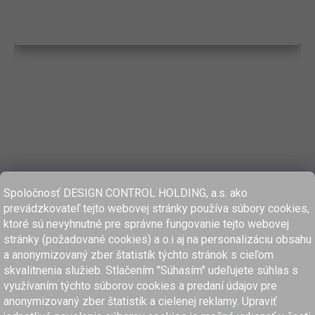
Spoločnosť DESIGN CONTROL HOLDING, a.s. ako
prevádzkovateľ tejto webovej stránky používa súbory cookies,
ktoré sú nevyhnutné pre správne fungovanie tejto webovej
stránky (požadované cookies) a o.i aj na personalizáciu obsahu
a anonymizovaný zber štatistík týchto stránok s cieľom
skvalitnenia služieb. Stlačením "Súhasím" udeľujete súhlas s
využívaním týchto súborov cookies a predaní údajov pre
anonymizovaný zber štatistík a cielenej reklamy. Upraviť
www.dcholding.sk