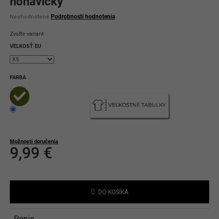
nohavičky
Priemerné
Podrobnosti hodnotenia
Neohodnotené
hodnotenie
produktu
Zvoľte variant
je
0,0
VEĽKOSŤ EU
z
5
hviezdičiek.
FARBA
Možnosti doručenia
9,99 €
Jednotková
cena:
DO KOŠÍKA
Popis