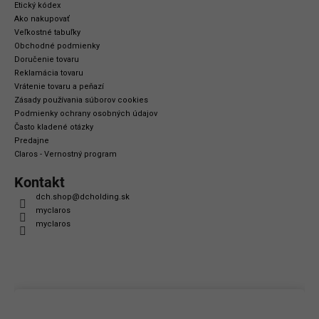
Etický kódex
Ako nakupovať
Veľkostné tabuľky
Obchodné podmienky
Doručenie tovaru
Reklamácia tovaru
Vrátenie tovaru a peňazí
Zásady používania súborov cookies
Podmienky ochrany osobných údajov
Často kladené otázky
Predajne
Claros - Vernostný program
Kontakt
dch.shop
@
dcholding.sk
myclaros
myclaros