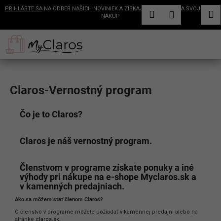
K
PRIHLÁSTE SA
NA ODBER NAŠICH NOVINIEK A ZÍSKAJTE 5€ ZĽAVU NA SVOJ ĎALŠÍ
Hľadať
Nákup
M
Prihláseni
o
NÁKUP
Späť
Späť
š
košík
Prejsť
Získajte 5€ zľavu
✕
na
í
Č
na prvý nákup
obsah
+ nezmeškajte novinky, zľavy
k
o
a exkluzívne ponuky
p
o
Claros-Vernostný program
t
Získať 5€ zľavu
r
Vložením e-mailu súhlasíte s podmienkami ochrany osobných údajov
Čo je to Claros?
e
b
Claros je náš vernostný program.
u
j
Členstvom v programe získate ponuky a iné
e
výhody pri nákupe na e-shope Myclaros.sk a
t
v kamenných predajniach.
e
Ako sa môžem stať členom Claros?
n
O členstvo v programe môžete požiadať v kamennej predajni alebo na
stránke
claros.sk
.