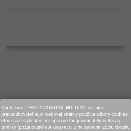
Spoločnosť DESIGN CONTROL HOLDING, a.s. ako
prevádzkovateľ tejto webovej stránky používa súbory cookies,
ktoré sú nevyhnutné pre správne fungovanie tejto webovej
stránky (požadované cookies) a o.i aj na personalizáciu obsahu