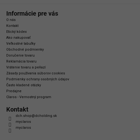
Informácie pre vás
O nás
Kontakt
Etický kódex
Ako nakupovať
Veľkostné tabuľky
Obchodné podmienky
Doručenie tovaru
Reklamácia tovaru
Vrátenie tovaru a peňazí
Zásady používania súborov cookies
Podmienky ochrany osobných údajov
Často kladené otázky
Predajne
Claros - Vernostný program
Kontakt
dch.shop
@
dcholding.sk
myclaros
myclaros