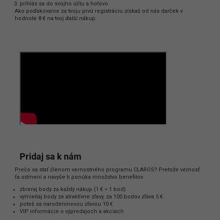
prihlás sa do svojho účtu a hotovo.
Ako poďakovanie za tvoju prvú registráciu získaš od nás darček v
hodnote 8 € na tvoj ďalší nákup.
Pridaj sa k nám
Prečo sa stať členom vernostného programu CLAROS? Pretože vernosť
ťa odmení a navyše ti ponúka množstvo benefitov:
zbieraj body za každý nákup (1 € = 1 bod)
vymieňaj body za atraktívne zľavy, za 100 bodov zľava 5 €
poteš sa narodeninovou zľavou 10 €
VIP informácie o výpredajoch a akciách