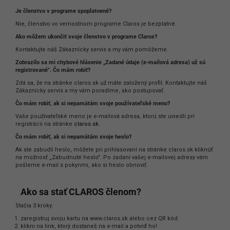
á
Je členstvo v programe spoplatnené?
j
Nie, členstvo vo vernostnom programe Claros je bezplatné.
s
Ako môžem ukončiť svoje členstvo v programe Claros?
ť
Kontaktujte náš Zákaznícky servis a my vám pomôžeme.
?
Zobrazilo sa mi chybové hlásenie „Zadané údaje (e-mailová adresa) už sú
registrované". Čo mám robiť?
Zdá sa, že na stránke claros.sk už máte založený profil. Kontaktujte náš
HĽADAŤ
Zákaznícky servis a my vám poradíme, ako postupovať.
Čo mám robiť, ak si nepamätám svoje používateľské meno?
Vaše používateľské meno je e-mailová adresa, ktorú ste uviedli pri
O
registrácii na stránke
claros.sk
.
d
Čo mám robiť, ak si nepamätám svoje heslo?
p
Ak ste zabudli heslo, môžete pri prihlasovaní na stránke claros.sk kliknúť
o
na možnosť „Zabudnuté heslo". Po zadaní vašej e-mailovej adresy vám
r
pošleme e-mail s pokynmi, ako si heslo obnoviť.
ú
č
Ako sa stať CLAROS členom?
a
Stačia 3 kroky:
m
zaregistruj svoju kartu na www.claros.sk alebo cez QR kód
e
klikni na link, ktorý dostaneš na e-mail a potvrď ho!