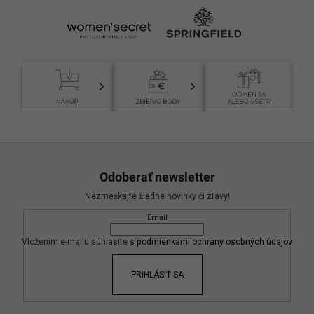
Z
á
Odoberať newsletter
p
Nezmeškajte žiadne novinky či zľavy!
ä
Email
t
i
Vložením e-mailu súhlasíte s
podmienkami ochrany osobných údajov
e
PRIHLÁSIŤ SA