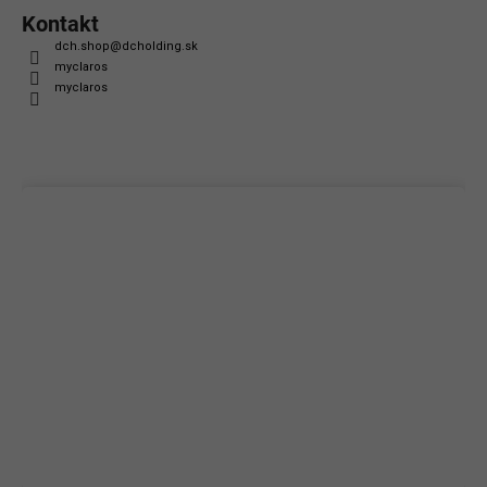
Kontakt
dch.shop
@
dcholding.sk
myclaros
myclaros