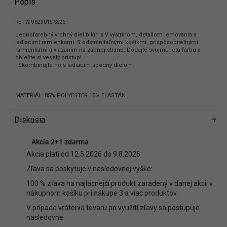
Popis
REF W-9623015-SS26
Jednofarebný vrchný diel bikín s V výstrihom, detailom lemovania a
ladiacimi ramienkami. S odstrániteľnými košíkmi, prispôsobiteľnými
ramienkami a viazaním na zadnej strane. Dodajte svojmu letu farbu a
oblečte si veselý prístup!
- Skombinujte ho s ladiacim spodný dielom.
MATERIÁL: 85% POLYESTER 15% ELASTÁN
Diskusia
Diskusia
Akcia 2+1 zdarma
Buďte prvý, kto napíše príspevok k tejto položke.
Akcia platí od 12.5.2026 do 9.8.2026
Len registrovaní používatelia môžu pridávať príspevky. Prosím
prihláste
Zľava sa poskytuje v nasledovnej výške:
sa
alebo sa
zaregistrujte
.
100 % zľava na najlacnejší produkt zaradený v danej akcii v
nákupnom košíku pri nákupe 3 a viac produktov.
V prípade vrátenia tovaru po využití zľavy sa postupuje
nasledovne: