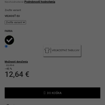
Priemerné
Podrobnosti hodnotenia
Neohodnotené
hodnotenie
produktu
Zvoľte variant
je
0,0
VEĽKOSŤ EU
z
5
hviezdičiek.
FARBA
Možnosti doručenia
22,99 €
–45 %
12,64 €
Jednotková
cena:
DO KOŠÍKA