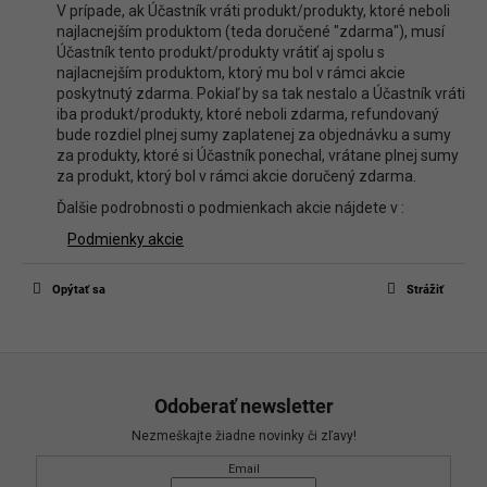
V prípade, ak Účastník vráti produkt/produkty, ktoré neboli
najlacnejším produktom (teda doručené "zdarma"), musí
Účastník tento produkt/produkty vrátiť aj spolu s
najlacnejším produktom, ktorý mu bol v rámci akcie
poskytnutý zdarma. Pokiaľ by sa tak nestalo a Účastník vráti
iba produkt/produkty, ktoré neboli zdarma, refundovaný
bude rozdiel plnej sumy zaplatenej za objednávku a sumy
za produkty, ktoré si Účastník ponechal, vrátane plnej sumy
za produkt, ktorý bol v rámci akcie doručený zdarma.
Ďalšie podrobnosti o podmienkach akcie nájdete v :
Podmienky akcie
Opýtať sa
Strážiť
Z
á
Odoberať newsletter
p
Nezmeškajte žiadne novinky či zľavy!
ä
Email
t