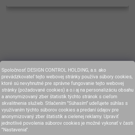
Spoločnosť DESIGN CONTROL HOLDING, a.s. ako
prevádzkovateľ tejto webovej stránky používa súbory cookies,
ktoré sú nevyhnutné pre správne fungovanie tejto webovej
stránky (požadované cookies) a o.i aj na personalizáciu obsahu
a anonymizovaný zber štatistík týchto stránok s cieľom
skvalitnenia služieb. Stlačením "Súhasím" udeľujete súhlas s
využívaním týchto súborov cookies a predaní údajov pre
anonymizovaný zber štatistík a cielenej reklamy. Upraviť
www.dcholding.sk
jednotlivé povolenia súborov cookies je možné vykonať v časti
"Nastavenia".
women'secret
SPRINGFIELD
women'secret