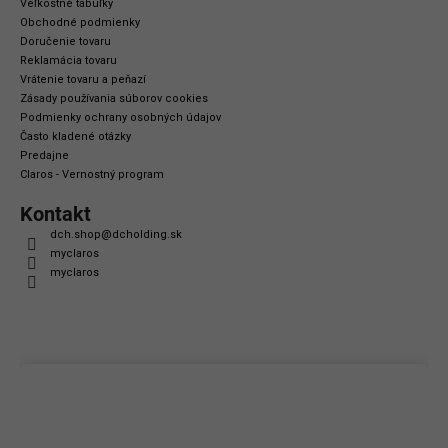
Veľkostné tabuľky
Obchodné podmienky
Doručenie tovaru
Reklamácia tovaru
Vrátenie tovaru a peňazí
Zásady používania súborov cookies
Podmienky ochrany osobných údajov
Často kladené otázky
Predajne
Claros - Vernostný program
Kontakt
dch.shop
@
dcholding.sk
myclaros
myclaros