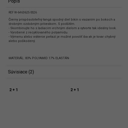
Popis
REF W-6463625-SS26
Čierny prispôsobiteľný tangá spodný diel bikín s viazaním po bokoch a
drobným ozdobným príveskom. S podšitím.
- Skombinujte ho s ladiacim vrchným dielom a vytvorte tak ideálny look.
- Vyrobené z recyklovaného polyamidu.
- Výmenu alebo vrátenie peňazí je možné povoliť iba ak je tovar chybný
alebo poškodený.
MATERIÁL: 83% POLYAMID 17% ELASTÁN
Súvisiace (2)
2 + 1
2 + 1