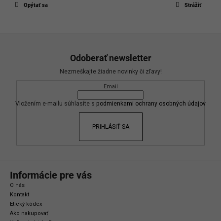
Opýtať sa
Strážiť
Z
á
Odoberať newsletter
p
Nezmeškajte žiadne novinky či zľavy!
ä
Email
t
i
Vložením e-mailu súhlasíte s
podmienkami ochrany osobných údajov
e
PRIHLÁSIŤ SA
Informácie pre vás
O nás
Kontakt
Etický kódex
Ako nakupovať