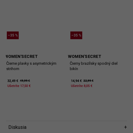
–35 %
–35 %
WOMEN'SECRET
WOMEN'SECRET
Čierne plavky s asymetrickým
Čierny brazílsky spodný diel
strihom
bikín
32,49 €
14,94 €
49,99 €
22,99 €
Ušetríte 17,50 €
Ušetríte 8,05 €
Diskusia