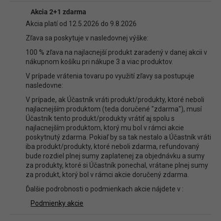
Diskusia
Akcia 2+1 zdarma
Buďte prvý, kto napíše príspevok k tejto položke.
Akcia platí od 12.5.2026 do 9.8.2026
Len registrovaní používatelia môžu pridávať príspevky. Prosím
prihláste
Zľava sa poskytuje v nasledovnej výške:
sa
alebo sa
zaregistrujte
.
100 % zľava na najlacnejší produkt zaradený v danej akcii v
nákupnom košíku pri nákupe 3 a viac produktov.
V prípade vrátenia tovaru po využití zľavy sa postupuje
nasledovne:
V prípade, ak Účastník vráti produkt/produkty, ktoré neboli
najlacnejším produktom (teda doručené "zdarma"), musí
Účastník tento produkt/produkty vrátiť aj spolu s
najlacnejším produktom, ktorý mu bol v rámci akcie
poskytnutý zdarma. Pokiaľ by sa tak nestalo a Účastník vráti
iba produkt/produkty, ktoré neboli zdarma, refundovaný
bude rozdiel plnej sumy zaplatenej za objednávku a sumy
za produkty, ktoré si Účastník ponechal, vrátane plnej sumy
za produkt, ktorý bol v rámci akcie doručený zdarma.
Ďalšie podrobnosti o podmienkach akcie nájdete v :
Podmienky akcie