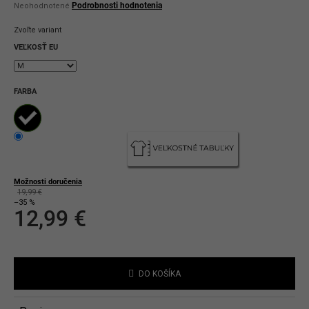
Priemerné
Podrobnosti hodnotenia
Neohodnotené
hodnotenie
produktu
Zvoľte variant
je
0,0
VEĽKOSŤ EU
z
5
hviezdičiek.
FARBA
Možnosti doručenia
19,99 €
–35 %
12,99 €
Jednotková
cena:
DO KOŠÍKA