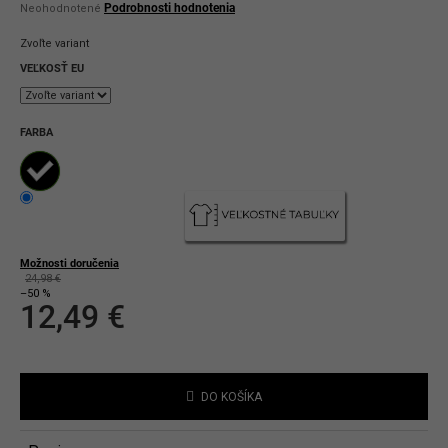
Priemerné
Podrobnosti hodnotenia
Neohodnotené
hodnotenie
produktu
Zvoľte variant
je
0,0
VEĽKOSŤ EU
z
5
hviezdičiek.
FARBA
Možnosti doručenia
24,98 €
–50 %
12,49 €
Jednotková
cena:
DO KOŠÍKA