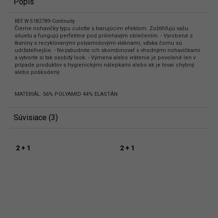
Popis
REF W-5182789-Continuity
Čierne nohavičky typu culotte s tvarujúcim efektom. Zoštíhľujú vašu
siluetu a fungujú perfektne pod priliehavým oblečením. - Vyrobené z
tkaniny s recyklovanými polyamidovými vláknami, vďaka čomu sú
udržateľnejšie. - Nezabudnite ich skombinovať s vhodnými nohavičkami
a vytvorte si tak osobitý look. - Výmena alebo vrátenie je povolené len v
prípade produktov s hygienickými nálepkami alebo ak je tovar chybný
alebo poškodený.
MATERIÁL: 56% POLYAMID 44% ELASTÁN
Súvisiace (3)
2 + 1
2 + 1