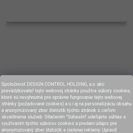
Spoločnosť DESIGN CONTROL HOLDING, a.s. ako
prevádzkovateľ tejto webovej stránky používa súbory cookies,
ktoré sú nevyhnutné pre správne fungovanie tejto webovej
stránky (požadované cookies) a o.i aj na personalizáciu obsahu
a anonymizovaný zber štatistík týchto stránok s cieľom
skvalitnenia služieb. Stlačením "Súhasím" udeľujete súhlas s
využívaním týchto súborov cookies a predaní údajov pre
anonymizovaný zber štatistík a cielenej reklamy. Upraviť
www.dcholding.sk