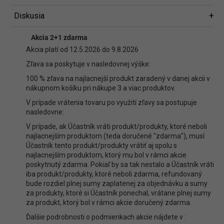
Diskusia
Diskusia
Akcia 2+1 zdarma
Buďte prvý, kto napíše príspevok k tejto položke.
Akcia platí od 12.5.2026 do 9.8.2026
Len registrovaní používatelia môžu pridávať príspevky. Prosím
prihláste
Zľava sa poskytuje v nasledovnej výške:
sa
alebo sa
zaregistrujte
.
100 % zľava na najlacnejší produkt zaradený v danej akcii v
nákupnom košíku pri nákupe 3 a viac produktov.
V prípade vrátenia tovaru po využití zľavy sa postupuje
nasledovne:
V prípade, ak Účastník vráti produkt/produkty, ktoré neboli
najlacnejším produktom (teda doručené "zdarma"), musí
Účastník tento produkt/produkty vrátiť aj spolu s
najlacnejším produktom, ktorý mu bol v rámci akcie
poskytnutý zdarma. Pokiaľ by sa tak nestalo a Účastník vráti
iba produkt/produkty, ktoré neboli zdarma, refundovaný
bude rozdiel plnej sumy zaplatenej za objednávku a sumy
za produkty, ktoré si Účastník ponechal, vrátane plnej sumy
za produkt, ktorý bol v rámci akcie doručený zdarma.
Ďalšie podrobnosti o podmienkach akcie nájdete v :