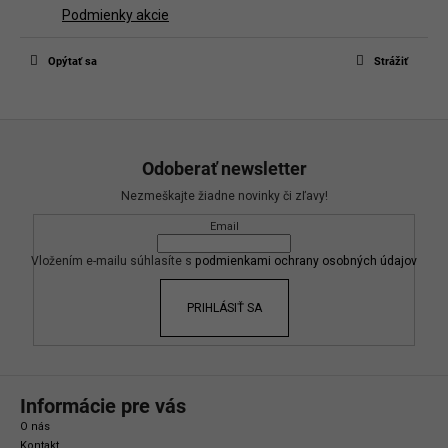
Podmienky akcie
Opýtať sa
Strážiť
Z
á
Odoberať newsletter
p
Nezmeškajte žiadne novinky či zľavy!
ä
Email
t
i
Vložením e-mailu súhlasíte s
podmienkami ochrany osobných údajov
e
PRIHLÁSIŤ SA
Informácie pre vás
O nás
Kontakt