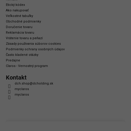
Etický kódex
Ako nakupovať
Veľkostné tabuľky
Obchodné podmienky
Doručenie tovaru
Reklamácia tovaru
Vrátenie tovaru a peňazí
Zásady používania súborov cookies
Podmienky ochrany osobných údajov
Často kladené otázky
Predajne
Claros - Vernostný program
Kontakt
dch.shop
@
dcholding.sk
myclaros
myclaros