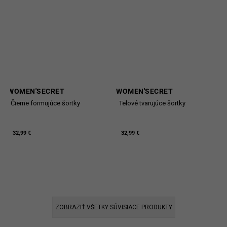
WOMEN'SECRET
WOMEN'SECRET
Čierne formujúce šortky
Telové tvarujúce šortky
32,99 €
32,99 €
ZOBRAZIŤ VŠETKY SÚVISIACE PRODUKTY