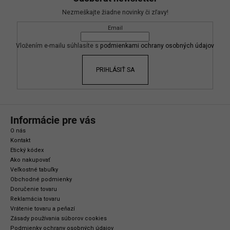
p
Nezmeškajte žiadne novinky či zľavy!
ä
Email
t
i
Vložením e-mailu súhlasíte s
podmienkami ochrany osobných údajov
e
PRIHLÁSIŤ SA
Informácie pre vás
O nás
Kontakt
Etický kódex
Ako nakupovať
Veľkostné tabuľky
Obchodné podmienky
Doručenie tovaru
Reklamácia tovaru
Vrátenie tovaru a peňazí
Zásady používania súborov cookies
Podmienky ochrany osobných údajov