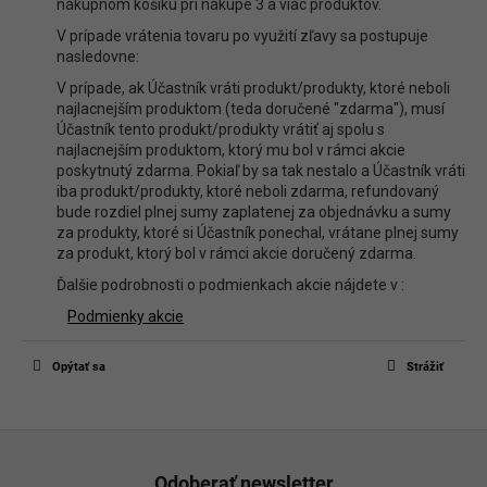
nákupnom košíku pri nákupe 3 a viac produktov.
V prípade vrátenia tovaru po využití zľavy sa postupuje
nasledovne:
V prípade, ak Účastník vráti produkt/produkty, ktoré neboli
najlacnejším produktom (teda doručené "zdarma"), musí
Účastník tento produkt/produkty vrátiť aj spolu s
najlacnejším produktom, ktorý mu bol v rámci akcie
poskytnutý zdarma. Pokiaľ by sa tak nestalo a Účastník vráti
iba produkt/produkty, ktoré neboli zdarma, refundovaný
bude rozdiel plnej sumy zaplatenej za objednávku a sumy
za produkty, ktoré si Účastník ponechal, vrátane plnej sumy
za produkt, ktorý bol v rámci akcie doručený zdarma.
Ďalšie podrobnosti o podmienkach akcie nájdete v :
Podmienky akcie
Opýtať sa
Strážiť
Z
á
Odoberať newsletter