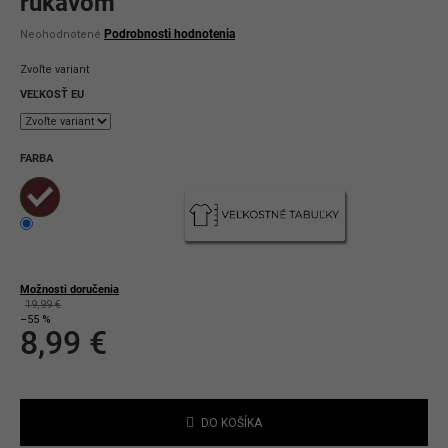
rukávom
Priemerné
Podrobnosti hodnotenia
Neohodnotené
hodnotenie
produktu
Zvoľte variant
je
0,0
VEĽKOSŤ EU
z
5
hviezdičiek.
FARBA
Možnosti doručenia
19,99 €
–55 %
8,99 €
Jednotková
cena:
DO KOŠÍKA