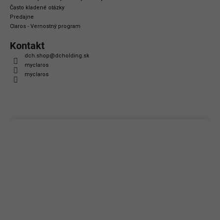
Často kladené otázky
Predajne
Claros - Vernostný program
Kontakt
dch.shop
@
dcholding.sk
myclaros
myclaros