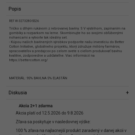
Popis
REF W-3273280-SS26
Tričko s dlhým rukávom z rebrovanej bavlny. S V výstrihom, zapínaním na
gombíky a rozparkom na leme. Skombinujte ho so svojimi obľúbenými
nohavicami a vytvorte tak ideálny set.
- Kúpou našich bavlnených výrobkov podporíte našu investíciu do Better
Cotton Initiative, globálneho projektu, ktorý združuje milióny farmárov,
spracovateľov a predajcov po celom svete s cieľom produkovať bavlnu
kvalitne, zodpovedne a udržateľne. Viac informácií na
https://bettercotton.org/
MATERIÁL: 95% BAVLNA 5% ELASTÁN
Diskusia
Diskusia
Akcia 2+1 zdarma
Buďte prvý, kto napíše príspevok k tejto položke.
Akcia platí od 12.5.2026 do 9.8.2026
Len registrovaní používatelia môžu pridávať príspevky. Prosím
prihláste
Zľava sa poskytuje v nasledovnej výške:
sa
alebo sa
zaregistrujte
.
100 % zľava na najlacnejší produkt zaradený v danej akcii v