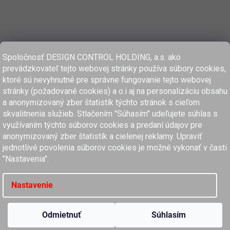
Spoločnosť DESIGN CONTROL HOLDING, a.s. ako
prevádzkovateľ tejto webovej stránky používa súbory cookies,
ktoré sú nevyhnutné pre správne fungovanie tejto webovej
stránky (požadované cookies) a o.i aj na personalizáciu obsahu
a anonymizovaný zber štatistík týchto stránok s cieľom
skvalitnenia služieb. Stlačením "Súhasím" udeľujete súhlas s
využívaním týchto súborov cookies a predaní údajov pre
anonymizovaný zber štatistík a cielenej reklamy. Upraviť
www.dcholding.sk
jednotlivé povolenia súborov cookies je možné vykonať v časti
"Nastavenia".
women'secret
SPRINGFIELD
women'secret
SPRINGFIELD
Nastavenie
Copyright 2026
MyClaros.sk
. Všetky práva vyhradené.
Upraviť nastavenie cookies
Odmietnuť
Súhlasím