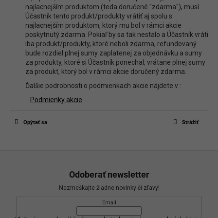
najlacnejším produktom (teda doručené "zdarma"), musí
Účastník tento produkt/produkty vrátiť aj spolu s
najlacnejším produktom, ktorý mu bol v rámci akcie
poskytnutý zdarma. Pokiaľ by sa tak nestalo a Účastník vráti
iba produkt/produkty, ktoré neboli zdarma, refundovaný
bude rozdiel plnej sumy zaplatenej za objednávku a sumy
za produkty, ktoré si Účastník ponechal, vrátane plnej sumy
za produkt, ktorý bol v rámci akcie doručený zdarma.
Ďalšie podrobnosti o podmienkach akcie nájdete v :
Podmienky akcie
Opýtať sa
Strážiť
Z
á
Odoberať newsletter
p
Nezmeškajte žiadne novinky či zľavy!
ä
Email
t