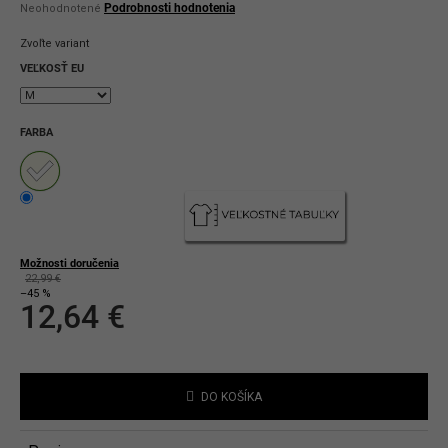
Priemerné
Podrobnosti hodnotenia
Neohodnotené
hodnotenie
produktu
Zvoľte variant
je
0,0
VEĽKOSŤ EU
z
5
hviezdičiek.
FARBA
Možnosti doručenia
22,99 €
–45 %
12,64 €
Jednotková
cena:
DO KOŠÍKA