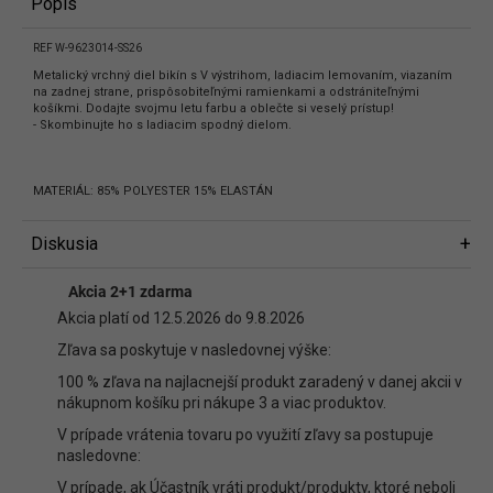
Popis
REF W-9623014-SS26
Metalický vrchný diel bikín s V výstrihom, ladiacim lemovaním, viazaním
na zadnej strane, prispôsobiteľnými ramienkami a odstrániteľnými
košíkmi. Dodajte svojmu letu farbu a oblečte si veselý prístup!
- Skombinujte ho s ladiacim spodný dielom.
MATERIÁL: 85% POLYESTER 15% ELASTÁN
Diskusia
Diskusia
Akcia 2+1 zdarma
Buďte prvý, kto napíše príspevok k tejto položke.
Akcia platí od 12.5.2026 do 9.8.2026
Len registrovaní používatelia môžu pridávať príspevky. Prosím
prihláste
Zľava sa poskytuje v nasledovnej výške:
sa
alebo sa
zaregistrujte
.
100 % zľava na najlacnejší produkt zaradený v danej akcii v
nákupnom košíku pri nákupe 3 a viac produktov.
V prípade vrátenia tovaru po využití zľavy sa postupuje
nasledovne:
V prípade, ak Účastník vráti produkt/produkty, ktoré neboli