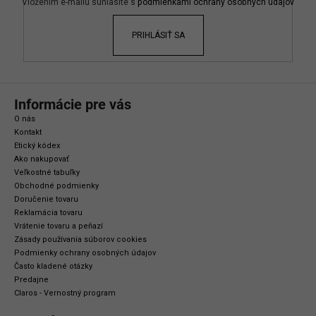
i
Vložením e-mailu súhlasíte s
podmienkami ochrany osobných údajov
e
PRIHLÁSIŤ SA
Informácie pre vás
O nás
Kontakt
Etický kódex
Ako nakupovať
Veľkostné tabuľky
Obchodné podmienky
Doručenie tovaru
Reklamácia tovaru
Vrátenie tovaru a peňazí
Zásady používania súborov cookies
Podmienky ochrany osobných údajov
Často kladené otázky
Predajne
Claros - Vernostný program