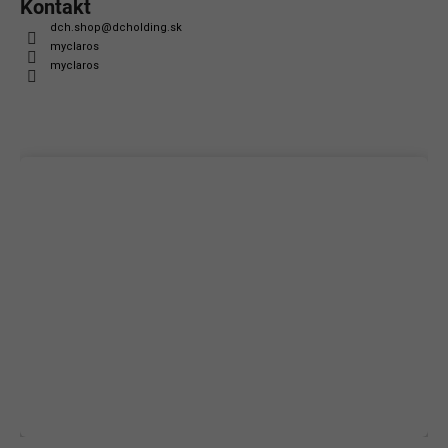
Kontakt
dch.shop
@
dcholding.sk
myclaros
myclaros