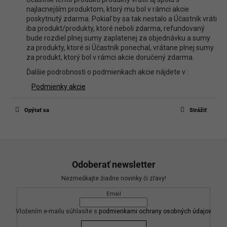
najlacnejším produktom, ktorý mu bol v rámci akcie
poskytnutý zdarma. Pokiaľ by sa tak nestalo a Účastník vráti
iba produkt/produkty, ktoré neboli zdarma, refundovaný
bude rozdiel plnej sumy zaplatenej za objednávku a sumy
za produkty, ktoré si Účastník ponechal, vrátane plnej sumy
za produkt, ktorý bol v rámci akcie doručený zdarma.
Ďalšie podrobnosti o podmienkach akcie nájdete v :
Podmienky akcie
Opýtať sa
Strážiť
Z
á
Odoberať newsletter
p
Nezmeškajte žiadne novinky či zľavy!
ä
Email
t
i
Vložením e-mailu súhlasíte s
podmienkami ochrany osobných údajov
e