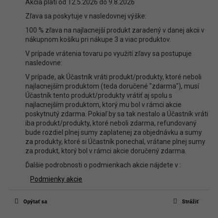
Buďte prvý, kto napíše príspevok k tejto položke.
Akcia platí od 12.5.2026 do 9.8.2026
Len registrovaní používatelia môžu pridávať príspevky. Prosím
prihláste
Zľava sa poskytuje v nasledovnej výške:
sa
alebo sa
zaregistrujte
.
100 % zľava na najlacnejší produkt zaradený v danej akcii v
nákupnom košíku pri nákupe 3 a viac produktov.
V prípade vrátenia tovaru po využití zľavy sa postupuje
nasledovne:
V prípade, ak Účastník vráti produkt/produkty, ktoré neboli
najlacnejším produktom (teda doručené "zdarma"), musí
Účastník tento produkt/produkty vrátiť aj spolu s
najlacnejším produktom, ktorý mu bol v rámci akcie
poskytnutý zdarma. Pokiaľ by sa tak nestalo a Účastník vráti
iba produkt/produkty, ktoré neboli zdarma, refundovaný
bude rozdiel plnej sumy zaplatenej za objednávku a sumy
za produkty, ktoré si Účastník ponechal, vrátane plnej sumy
za produkt, ktorý bol v rámci akcie doručený zdarma.
Ďalšie podrobnosti o podmienkach akcie nájdete v :
Podmienky akcie
Opýtať sa
Strážiť