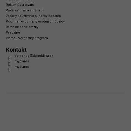
Reklamácia tovaru
Vrátenie tovaru a peňazí
Zásady používania súborov cookies
Podmienky ochrany osobných údajov
Často kladené otázky
Predajne
Claros - Vernostný program
Kontakt
dch.shop
@
dcholding.sk
myclaros
myclaros