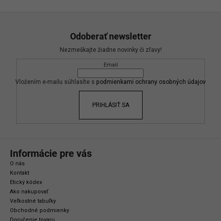
Z
á
Odoberať newsletter
p
Nezmeškajte žiadne novinky či zľavy!
ä
Email
t
i
Vložením e-mailu súhlasíte s
podmienkami ochrany osobných údajov
e
PRIHLÁSIŤ SA
Informácie pre vás
O nás
Kontakt
Etický kódex
Ako nakupovať
Veľkostné tabuľky
Obchodné podmienky
Doručenie tovaru