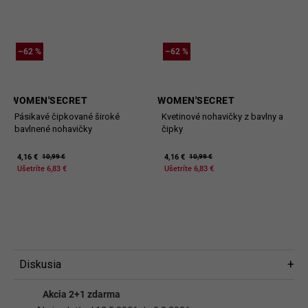
–62 %
–62 %
WOMEN'SECRET
WOMEN'SECRET
Pásikavé čipkované široké
Kvetinové nohavičky z bavlny a
bavlnené nohavičky
čipky
4,16 €
4,16 €
10,99 €
10,99 €
Ušetríte 6,83 €
Ušetríte 6,83 €
Diskusia
Diskusia
Akcia 2+1 zdarma