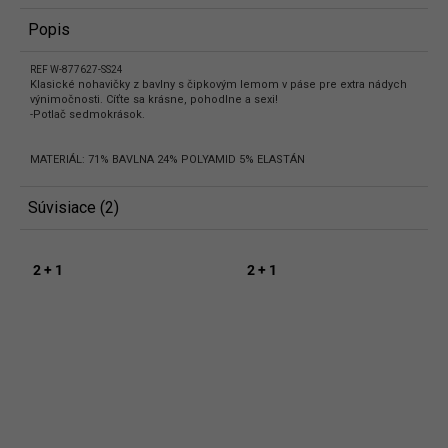
Popis
REF W-877627-SS24
Klasické nohavičky z bavlny s čipkovým lemom v páse pre extra nádych
výnimočnosti. Cíťte sa krásne, pohodlne a sexi!
-Potlač sedmokrások.
MATERIÁL: 71% BAVLNA 24% POLYAMID 5% ELASTÁN
Súvisiace (2)
2 + 1
2 + 1