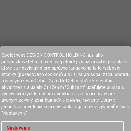
Spoločnosť DESIGN CONTROL HOLDING, a.s. ako
prevádzkovateľ tejto webovej stránky používa súbory cookies,
ktoré sú nevyhnutné pre správne fungovanie tejto webovej
stránky (požadované cookies) a o.i aj na personalizáciu obsahu
a anonymizovaný zber štatistík týchto stránok s cieľom
skvalitnenia služieb. Stlačením "Súhasím" udeľujete súhlas s
využívaním týchto súborov cookies a predaní údajov pre
anonymizovaný zber štatistík a cielenej reklamy. Upraviť
www.dcholding.sk
jednotlivé povolenia súborov cookies je možné vykonať v časti
"Nastavenia".
women'secret
SPRINGFIELD
women'secret
SPRINGFIELD
Nastavenie