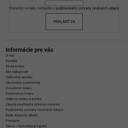
t
i
Vložením e-mailu súhlasíte s
podmienkami ochrany osobných údajov
e
PRIHLÁSIŤ SA
Informácie pre vás
O nás
Kontakt
Etický kódex
Ako nakupovať
Veľkostné tabuľky
Obchodné podmienky
Doručenie tovaru
Reklamácia tovaru
Vrátenie tovaru a peňazí
Zásady používania súborov cookies
Podmienky ochrany osobných údajov
Často kladené otázky
Predajne
Claros - Vernostný program