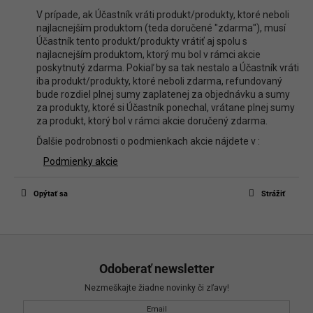
V prípade, ak Účastník vráti produkt/produkty, ktoré neboli
najlacnejším produktom (teda doručené "zdarma"), musí
Účastník tento produkt/produkty vrátiť aj spolu s
najlacnejším produktom, ktorý mu bol v rámci akcie
poskytnutý zdarma. Pokiaľ by sa tak nestalo a Účastník vráti
iba produkt/produkty, ktoré neboli zdarma, refundovaný
bude rozdiel plnej sumy zaplatenej za objednávku a sumy
za produkty, ktoré si Účastník ponechal, vrátane plnej sumy
za produkt, ktorý bol v rámci akcie doručený zdarma.
Ďalšie podrobnosti o podmienkach akcie nájdete v :
Podmienky akcie
Opýtať sa
Strážiť
Z
á
Odoberať newsletter
p
Nezmeškajte žiadne novinky či zľavy!
ä
Email