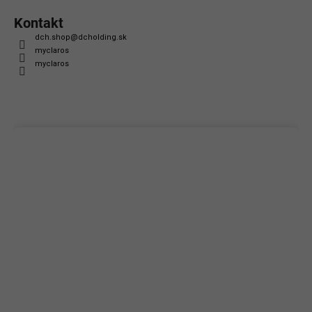
Kontakt
dch.shop
@
dcholding.sk
myclaros
myclaros