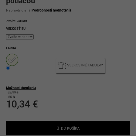
potlačou
Priemerné
Podrobnosti hodnotenia
Neohodnotené
hodnotenie
produktu
Zvoľte variant
je
0,0
VEĽKOSŤ EU
z
5
hviezdičiek.
FARBA
Možnosti doručenia
22,99 €
–55 %
10,34 €
Jednotková
cena:
DO KOŠÍKA