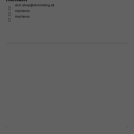
dch.shop
@
dcholding.sk
myclaros
myclaros