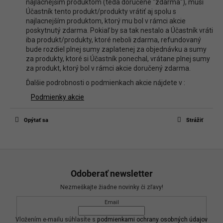
najlacnejším produktom (teda doručené "zdarma"), musí
Účastník tento produkt/produkty vrátiť aj spolu s
najlacnejším produktom, ktorý mu bol v rámci akcie
poskytnutý zdarma. Pokiaľ by sa tak nestalo a Účastník vráti
iba produkt/produkty, ktoré neboli zdarma, refundovaný
bude rozdiel plnej sumy zaplatenej za objednávku a sumy
za produkty, ktoré si Účastník ponechal, vrátane plnej sumy
za produkt, ktorý bol v rámci akcie doručený zdarma.
Ďalšie podrobnosti o podmienkach akcie nájdete v :
Podmienky akcie
Opýtať sa
Strážiť
Z
á
Odoberať newsletter
p
Nezmeškajte žiadne novinky či zľavy!
ä
Email
t
i
Vložením e-mailu súhlasíte s
podmienkami ochrany osobných údajov