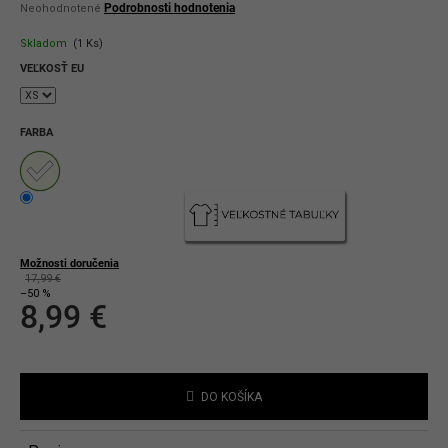
Priemerné
Podrobnosti hodnotenia
Neohodnotené
hodnotenie
produktu
Skladom
(1 Ks)
je
0,0
VEĽKOSŤ EU
z
5
hviezdičiek.
FARBA
Možnosti doručenia
17,99 €
–50 %
8,99 €
Jednotková
cena:
DO KOŠÍKA