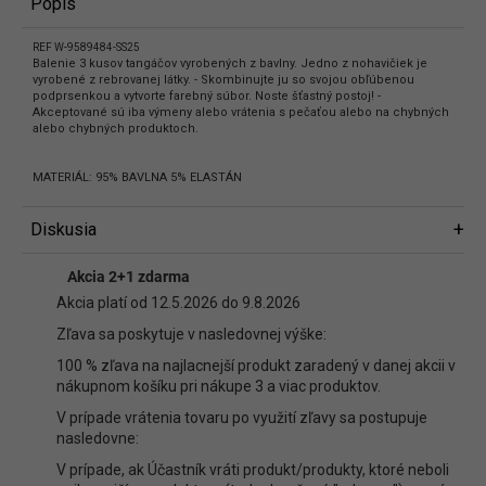
Popis
REF W-9589484-SS25
Balenie 3 kusov tangáčov vyrobených z bavlny. Jedno z nohavičiek je
vyrobené z rebrovanej látky. - Skombinujte ju so svojou obľúbenou
podprsenkou a vytvorte farebný súbor. Noste šťastný postoj! -
Akceptované sú iba výmeny alebo vrátenia s pečaťou alebo na chybných
alebo chybných produktoch.
MATERIÁL: 95% BAVLNA 5% ELASTÁN
Diskusia
Diskusia
Akcia 2+1 zdarma
Buďte prvý, kto napíše príspevok k tejto položke.
Akcia platí od 12.5.2026 do 9.8.2026
Len registrovaní používatelia môžu pridávať príspevky. Prosím
prihláste
Zľava sa poskytuje v nasledovnej výške:
sa
alebo sa
zaregistrujte
.
100 % zľava na najlacnejší produkt zaradený v danej akcii v
nákupnom košíku pri nákupe 3 a viac produktov.
V prípade vrátenia tovaru po využití zľavy sa postupuje
nasledovne:
V prípade, ak Účastník vráti produkt/produkty, ktoré neboli