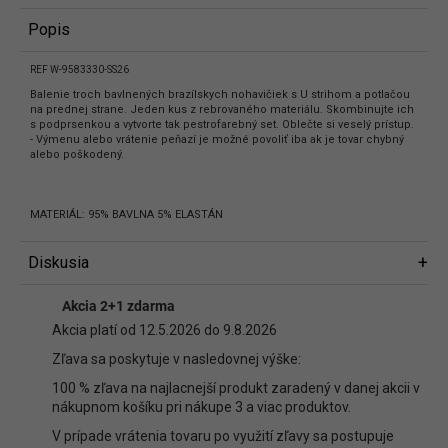
Popis
REF W-9583330-SS26
Balenie troch bavlnených brazílskych nohavičiek s U strihom a potlačou
na prednej strane. Jeden kus z rebrovaného materiálu. Skombinujte ich
s podprsenkou a vytvorte tak pestrofarebný set. Oblečte si veselý prístup.
- Výmenu alebo vrátenie peňazí je možné povoliť iba ak je tovar chybný
alebo poškodený.
MATERIÁL: 95% BAVLNA 5% ELASTÁN
Diskusia
Diskusia
Akcia 2+1 zdarma
Buďte prvý, kto napíše príspevok k tejto položke.
Akcia platí od 12.5.2026 do 9.8.2026
Len registrovaní používatelia môžu pridávať príspevky. Prosím
prihláste
Zľava sa poskytuje v nasledovnej výške:
sa
alebo sa
zaregistrujte
.
100 % zľava na najlacnejší produkt zaradený v danej akcii v
nákupnom košíku pri nákupe 3 a viac produktov.
V prípade vrátenia tovaru po využití zľavy sa postupuje