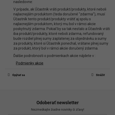
nasledovne:
V prípade, ak Účastník vráti produkt/produkty, ktoré neboli
najlacnejším produktom (teda doručené "zdarma"), musí
Účastník tento produkt/produkty vrátiť aj spolu s
najlacnejším produktom, ktorý mu bol v rámci akcie
poskytnutý zdarma. Pokiaľ by sa tak nestalo a Účastník vráti
iba produkt/produkty, ktoré neboli zdarma, refundovaný
bude rozdiel plnej sumy zaplatenej za objednávku a sumy
za produkty, ktoré si Účastník ponechal, vrátane plnej sumy
za produkt, ktorý bol v rámci akcie doručený zdarma.
Ďalšie podrobnosti o podmienkach akcie nájdete v :
Podmienky akcie
Opýtať sa
Strážiť
Z
á
Odoberať newsletter
p
Nezmeškajte žiadne novinky či zľavy!
ä