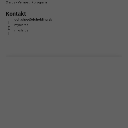
Claros - Vernostný program
Kontakt
dch.shop
@
dcholding.sk
myclaros
myclaros