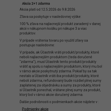
Diskusia
Akcia 2+1 zdarma
Buďte prvý, kto napíše príspevok k tejto položke.
Akcia platí od 12.5.2026 do 9.8.2026
Len registrovaní používatelia môžu pridávať príspevky. Prosím
Zľava sa poskytuje v nasledovnej výške:
prihláste sa
alebo sa
zaregistrujte
.
100 % zľava na najlacnejší produkt zaradený v danej
akcii v nákupnom košíku pri nákupe 3 a viac
produktov.
V prípade vrátenia tovaru po využití zľavy sa
postupuje nasledovne:
V prípade, ak Účastník vráti produkt/produkty, ktoré
neboli najlacnejším produktom (teda doručené
"zdarma"), musí Účastník tento produkt/produkty
vrátiť aj spolu s najlacnejším produktom, ktorý mu bol
v rámci akcie poskytnutý zdarma. Pokiaľ by sa tak
nestalo a Účastník vráti iba produkt/produkty, ktoré
neboli zdarma, refundovaný bude rozdiel plnej sumy
zaplatenej za objednávku a sumy za produkty, ktoré
si Účastník ponechal, vrátane plnej sumy za produkt,
ktorý bol v rámci akcie doručený zdarma.
Ďalšie podrobnosti o podmienkach akcie nájdete v :
Podmienky akcie