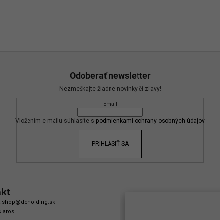
Odoberať newsletter
Nezmeškajte žiadne novinky či zľavy!
Email
Vložením e-mailu súhlasíte s
podmienkami ochrany osobných údajov
PRIHLÁSIŤ SA
akt
.shop
@
dcholding.sk
laros