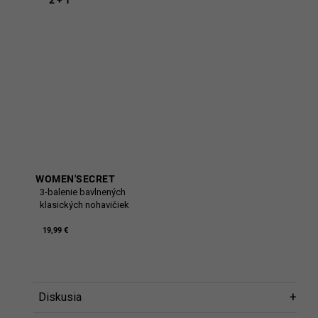
2 + 1
WOMEN'SECRET
3-balenie bavlnených
klasických nohavičiek
19,99 €
Diskusia