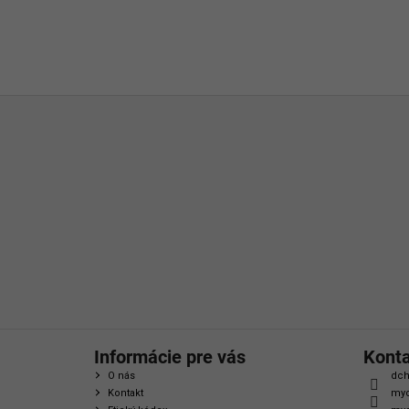
Z
á
p
ä
t
i
e
Informácie pre vás
Kont
O nás
dch
Kontakt
myc