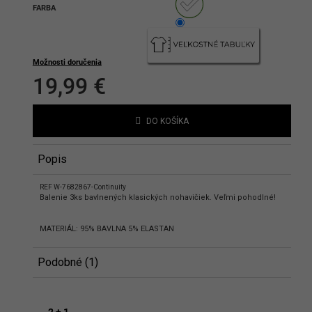
FARBA
hlasíte s podmienkami ochrany
bných údajov
Možnosti doručenia
19,99 €
Jednotková
cena:
DO KOŠÍKA
Popis
REF W-7682867-Continuity
Balenie 3ks bavlnených klasických nohavičiek. Veľmi pohodlné!
MATERIÁL: 95% BAVLNA 5% ELASTAN
Podobné (1)