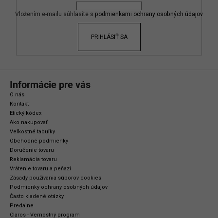
t
i
Vložením e-mailu súhlasíte s
podmienkami ochrany osobných údajov
e
PRIHLÁSIŤ SA
Informácie pre vás
O nás
Kontakt
Etický kódex
Ako nakupovať
Veľkostné tabuľky
Obchodné podmienky
Doručenie tovaru
Reklamácia tovaru
Vrátenie tovaru a peňazí
Zásady používania súborov cookies
Podmienky ochrany osobných údajov
Často kladené otázky
Predajne
Claros - Vernostný program