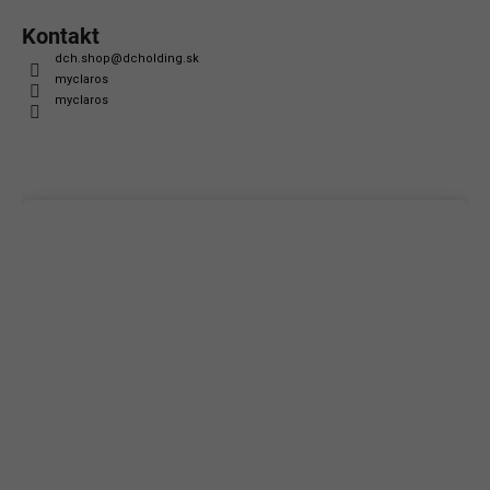
Kontakt
dch.shop
@
dcholding.sk
myclaros
myclaros