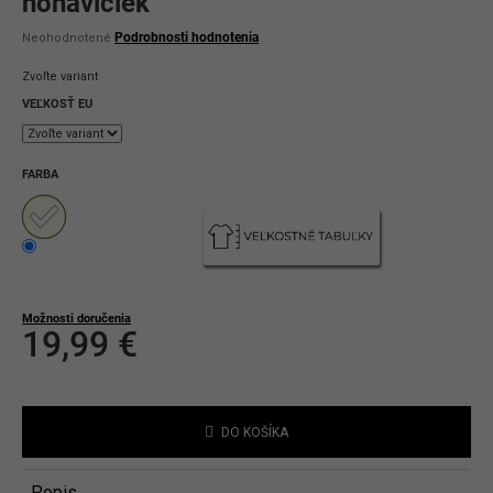
nohavičiek
Priemerné
Podrobnosti hodnotenia
Neohodnotené
hodnotenie
produktu
Zvoľte variant
je
0,0
VEĽKOSŤ EU
z
5
hviezdičiek.
FARBA
Možnosti doručenia
19,99 €
Jednotková
cena:
DO KOŠÍKA
Popis