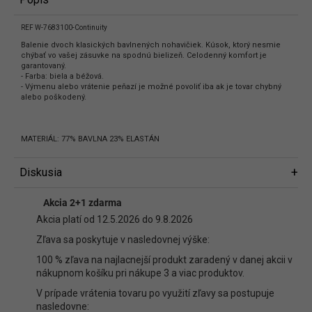
REF W-7683100-Continuity
Balenie dvoch klasických bavlnených nohavičiek. Kúsok, ktorý nesmie
chýbať vo vašej zásuvke na spodnú bielizeň. Celodenný komfort je
garantovaný.
- Farba: biela a béžová.
- Výmenu alebo vrátenie peňazí je možné povoliť iba ak je tovar chybný
alebo poškodený.
MATERIÁL: 77% BAVLNA 23% ELASTÁN
Diskusia
Diskusia
Akcia 2+1 zdarma
Buďte prvý, kto napíše príspevok k tejto položke.
Akcia platí od 12.5.2026 do 9.8.2026
Len registrovaní používatelia môžu pridávať príspevky. Prosím
prihláste
Zľava sa poskytuje v nasledovnej výške:
sa
alebo sa
zaregistrujte
.
100 % zľava na najlacnejší produkt zaradený v danej akcii v
nákupnom košíku pri nákupe 3 a viac produktov.
V prípade vrátenia tovaru po využití zľavy sa postupuje
nasledovne: