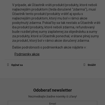
V prípade, ak Účastník vráti produkt/produkty, ktoré neboli
najlacnejším produktom (teda doručené "zdarma"), musí
Účastník tento produkt/produkty vrátiť aj spolu s
najlacnejším produktom, ktorý mu bol v rámci akcie
poskytnutý zdarma. Pokiaľ by sa tak nestalo a Účastník vráti
iba produkt/produkty, ktoré neboli zdarma, refundovaný
bude rozdiel plnej sumy zaplatenej za objednávku a sumy
za produkty, ktoré si Účastník ponechal, vrátane plnej sumy
za produkt, ktorý bol v rámci akcie doručený zdarma.
Ďalšie podrobnosti o podmienkach akcie nájdete v :
Podmienky akcie
Opýtať sa
Strážiť
Z
á
Odoberať newsletter
p
Nezmeškajte žiadne novinky či zľavy!
ä
Email